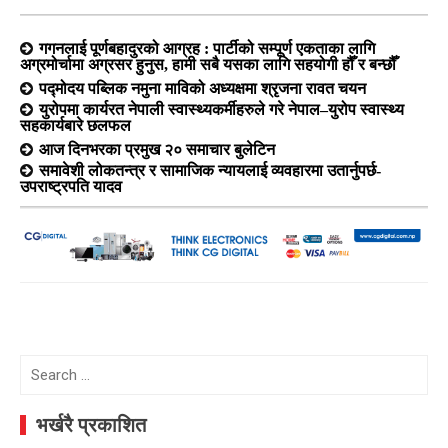
गगनलाई पूर्णबहादुरको आग्रह : पार्टीको सम्पूर्ण एकताका लागि
अग्रमोर्चामा अग्रसर हुनुस, हामी सबै यसका लागि सहयोगी हौँ र बन्छौँ
पद्मोदय पब्लिक नमुना माविको अध्यक्षमा श्रृजना रावत चयन
युरोपमा कार्यरत नेपाली स्वास्थ्यकर्मीहरुले गरे नेपाल–युरोप स्वास्थ्य
सहकार्यबारे छलफल
आज दिनभरका प्रमुख २० समाचार बुलेटिन
समावेशी लोकतन्त्र र सामाजिक न्यायलाई व्यवहारमा उतार्नुपर्छ-
उपराष्ट्रपति यादव
Search
for:
भर्खरै प्रकाशित