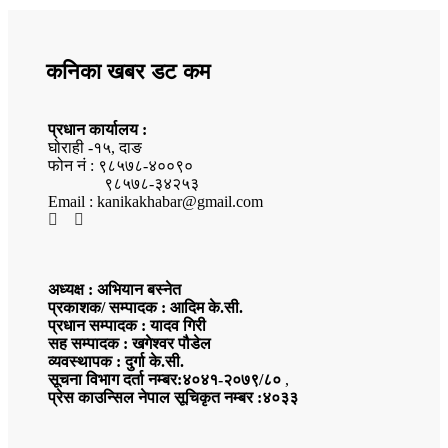
कनिका खबर डट कम
प्रधान कार्यालय :
घोराही -१५, दाङ
फोन नं : ९८५७८-४००९०
९८५७८-३४२५३
Email : kanikakhabar@gmail.com
अध्यक्ष : अभियान बस्नेत
प्रकाशक/ सम्पादक : आदिम के.सी.
प्रधान सम्पादक : यादव गिरी
सह सम्पादक : खगेश्वर पौडेल
व्यवस्थापक : दुर्गा के.सी.
सूचना विभाग दर्ता नम्बर:४०४१-२०७९/८०
,
प्रेस काउन्सिल नेपाल सूचिकृत नम्बर :४०३३