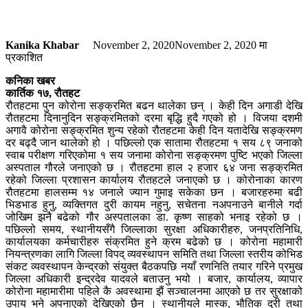
Kanika Khabar
November 2, 2020
November 2, 2020
मा
प्रकाशित
कनिका खबर
कार्तिक १७, रौतहट
रौतहटमा पुन कोरोना सङ्क्रमित बढन थालेका छन् । केही दिन अगाडी देखि
रौतहटमा दिनानुदिन सङ्क्रमितको दरमा बृद्धि हुदै गएको हो । विजया दशमी
अगावै कोरोना सङ्क्रमित शुन्य रहेको रौतहटमा केही दिन यतादेखि सङ्क्रमण
दर बढ्दै जान थालेको हो । पछिल्लो एक सातामा रौतहटमा १ सय ८९ जनाको
स्वाब परीक्षण गरिएकोमा १ सय जनामा कोरोना सङ्क्रमण पुष्टि भएको जिल्ला
अस्पताल गौरले जनाएको छ । रौतहटमा हाल २ हजार ६४ जना सङ्क्रमित
रहेको जिल्ला प्रशासन कार्यालय रौतहटले जनाएको छ । कोरोनाका कारण
रौतहटमा हालसम्म १४ जनाले ज्यान गुमाइ सकेका छन । बजारहरुमा बढी
भिडभाड हुनु, व्यक्तिगत दुरी कायम नहुनु, सचेतना नअपनाउने बानीले गर्दा
जोखिम झनै बढेको गौर अस्पतालका डा. कृष्ण साहको भनाइ रहेको छ ।
पछिल्लो समय, स्थानीयसँगै जिल्लाका सुरक्षा अधिकारीहरु, जनप्रतिनिधि,
कार्यालयका कर्मचारीहरु संक्रमित हुने क्रम बढेको छ । कोरोना महामारी
नियन्त्रणका लागि जिल्ला विपद् व्यवस्थापन समिति तथा जिल्ला स्तरीय कोभिड
संकट व्यवस्थापन केन्द्रको संयुक्त बैठकपछि नयाँ रणनिति तयार गरिने प्रमुख
जिल्ला अधिकारी इन्द्रदेव यादवले बताउनु भयो । बजार, कार्यालय, व्यापार
कोरोना महामारीमा पहिले कै अवस्थामा झैं सञ्चालनमा आएको छ तर सुरक्षाको
उपाय भने अपनाएको देखिएको छैन । स्थानीयले मास्क, भौतिक दुरी तथा