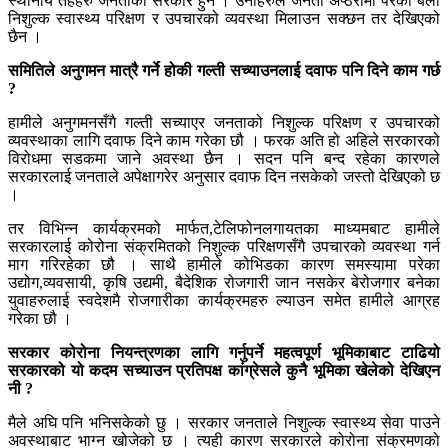
स्थानीय तहहरु जनताका सरकार हुन । उनीहरुले जनता अप्ठेरोमा परेको बेला
निशुल्क स्वास्थ्य परिक्षण र उपचारको व्यवस्था मिलाउन सक्छन तर देखिएको
छैन ।
समितिले अनुगमन मात्रै गर्ने होकी गल्ती सच्याउनलाई दवाफ पनि दिने काम गर्छ
?
हामीले अनुगमनसँगै गल्ती सच्याएर जनताको निशुल्क परिक्षण र उपचारको
व्यवस्थाका लागि दवाफ दिने काम गरेका छौ । फरक अति हो अहिले सरकारको
विरोधमा सडकमा जाने अवस्था छैन । सदन पनि बन्द रहेका कारणले
सरकारलाई जनताले अपेक्षागरेर अनुसार दवाफ दिन नसकेको जस्तो देखिएको छ
।
तर विभिन्न कार्यक्रमको मार्फत,टेलिफोनलगायतका माध्यमबाट हामीले
सरकारलाई कोरोना संक्रमितको निशुल्क परिक्षणसँगै उपचारको व्यवस्था गर्न
माग गरिरहेका छौ । साथै हामीले कोभिडका कारण समस्यामा परेका
उद्योग,व्यवसायी, कृषि उद्यमी, बैदेशिक रोजगारी जान नसकेर बेरोजगार बनेका
युवाहरुलाई स्वदेशमै रोजगारीका कार्यक्रमहरु ल्याउन समेत हामीले आग्रह
गरेका छौ ।
सरकार कोरोना नियन्त्रणका लागि गर्नुपर्ने महत्वपूर्ण भूमिकाबाट टाढियो
सरकारको यो कदम सच्याउन प्रतिपक्ष कांग्रेसले कुनै भूमिका खेलेको देखिएन
नी ?
मैले अघि पनि भनिसकेको छु । सरकार जनताले निशुल्क स्वास्थ्य सेवा पाउने
अवस्थाबाट भाग्न खोजेको छ । त्यही कारण सरकारले कोरोना संक्रमणको