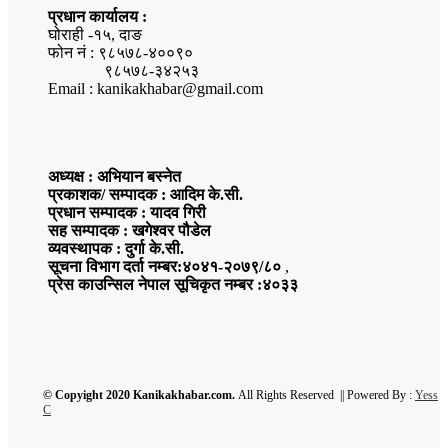
प्रधान कार्यालय :
घोराही -१५, दाङ
फोन नं : ९८५७८-४००९०
९८५७८-३४२५३
Email : kanikakhabar@gmail.com
अध्यक्ष : अभियान बस्नेत
प्रकाशक/ सम्पादक : आदिम के.सी.
प्रधान सम्पादक : यादव गिरी
सह सम्पादक : खगेश्वर पौडेल
व्यवस्थापक : दुर्गा के.सी.
सूचना विभाग दर्ता नम्बर:४०४१-२०७९/८०
,
प्रेस काउन्सिल नेपाल सूचिकृत नम्बर :४०३३
© Copyight 2020 Kanikakhabar.com.
All Rights Reserved || Powered By :
Yess
C