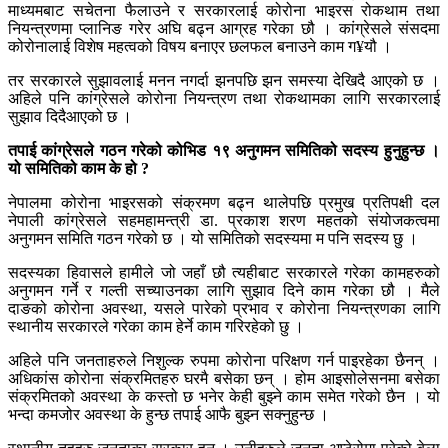
माध्यमबाट सचेतना फैलाउने र सरकारलाई कोरोना भाइरस रोकथाम तथा
नियन्त्रणमा प्लानिङ गरेर अघि बढ्न आग्रह गरेका छौ । कांग्रेसले संसदमा
कोरोनालाई विशेष महत्वको विषय बनाएर छलफल बनाउने काम ग¥यौ ।
तर सरकारले सुझावलाई मनन नगर्दा झनपछि झन समस्या देखिदै आएको छ ।
अहिले पनि कांग्रेसले कोरोना नियन्त्रण तथा रोकथामका लागि सरकारलाई
सुझाव दिदैआएको छ ।
तपाई कांग्रेसले गठन गरेको कोभिड १९ अनुगमन समितिको सदस्य हुनुहुन्छ ।
यो समितिको काम के हो ?
नेपालमा कोरोना भाइरसको संक्रमण बढ्न थालेपछि प्रमुख प्रतिपक्षी दल
नेपाली कांग्रेसले सहमहामन्त्री डा. प्रकाश शरण महतको संयोजकत्वमा
अनुगमन समिति गठन गरेको छ । यो समितिको सदस्यमा म पनि सदस्य छु ।
सदस्यका हिवासले हामीले जो जहाँ छौ त्यहीबाट सरकारले गरेका कामहरुको
अनुगमन गर्ने र गल्ती सच्याउनका लागि सुझाव दिने काम गरेका छौ । मैले
दाङको कोरोना अवस्था, यसले पारेको प्रभाव र कोरोना नियन्त्रणका लागि
स्थानीय सरकारले गरेका काम हेर्ने काम गरिरहेको छु ।
अहिले पनि जनताहरुले निशुल्क रुपमा कोरोना परिक्षण गर्न पाइरहेका छैनन् ।
अधिकांस कोरोना संक्रमितहरु घरमै बसेका छन् । होम आइसोलेसनमा बसेका
संक्रमितको अवस्था के कस्तो छ भनेर केही बुझ्ने काम समेत गरेको छैन । यो
भन्दा कमजोर अवस्था के हुन्छ तपाई आफै बुझ्न सक्नुहुन्छ ।