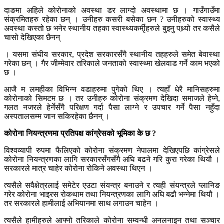
दाङमा अहिले कोरोनाको अवस्था डर लाग्दो अवस्थामा छ । गाउँगाउँमा
संक्रमितहरु रहेका छन् । उनीहरु कसरी बसेका छन ? उनीहरुको स्वास्थ्य
अवस्था कस्तो छ भनेर स्थानीय तहका स्वास्थ्यकर्मीृहरुले बुझ्नु पथ्र्यो तर कसैले
चासो देखिएका छैनन्
। यसमा संघीय सरकार, प्रदेश सरकारसँगै स्थानीय तहहरुले समेत बेवास्था
गरेका छन् । गैर जीम्मेवार तरिकाले जनताको स्वास्थ्मा खेलवाड गर्ने काम भएको
छ ।
आजै म लमहीका विभिन्न वडाहरुमा पुगेको थिए । त्यहाँ धेरै मानिसहरुमा
कोरोनाको सिमटम छ । तर उनीहरु कोरोना संक्रमण देखिदा समाजले हेप्ने,
गलत नजरले हेर्नेसँगै परिक्षण गर्दा पैसा लाग्ने र उपचार गर्ने पैसा नहुँदा
अस्पतालसम्म जान सकिरहेका छैनन् ।
कोरोना नियन्त्रणमा प्रतिपक्ष कांग्रेसको भूमिका के छ ?
विश्वव्यापी रुपमा फैलिएको कोरोना संक्रमण नेपालमा देखिएपछि कांग्रेसले
कोरोना नियन्त्रणका लागि सरकारसँगसँगै अघि बढने गरि कुरा गरेका थियौ ।
सरकारले मात्र चाहेर कोरोना रोकिने अवस्था थिएन ।
त्यसैले सवैक्षेत्रलाई समेटेर एउटा संयन्त्र बनाउने र त्यही संयन्त्रले प्लानिङ
गरेर कोरोना भाइरस रोकथाम तथा नियन्त्रणका लागि अघि बढौ भन्नेमा थियौ ।
तर सरकारले हामीलाई अभियानमा साथ लगाउन चाहेन ।
त्यसैले हामीहरुले आफ्नो तरिकाले कोरोना सम्वन्धी अनलनाइन तथा सञ्चार