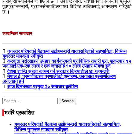
संसद् सचिवालयले जनाएको छ । उपराष्ट्रपति, संवैधानिक निकायका प्रमुख,
पूर्वप्रधानमन्त्री, प्रधानसेनापतिलगायत विशिष्ट व्यक्तिलाई आमन्त्रण गरिएको
छ ।
सम्बन्धित समाचार
गुणस्तर परिषद्को बैठकमा उद्योगमन्त्री यादवसहितको सहभागिता, विभिन्न
गुणस्तर मापदण्ड स्वीकृत
करदाता प्रोत्साहन उपहार कार्यक्रमको प्राविधिक तयारी पूरा, शुक्रबार १५
जनालाई एक-एक लाख र एक जनालाई १० लाख उपहार घोषणा हुने
देशमा शान्ति सुरक्षा कायम गर्न सरकार क्रियाशील छः गृहमन्त्री
नेपाल ई–प्रमाणीकरण प्रणालीको शुभारम्भ, कागजात प्रमाणीकरण
अनलाइन हुने
आज दिनभरका प्रमुख २० समाचार बुलेटिन
Search
for:
भर्खरै प्रकाशित
गुणस्तर परिषद्को बैठकमा उद्योगमन्त्री यादवसहितको सहभागिता,
विभिन्न गुणस्तर मापदण्ड स्वीकृत