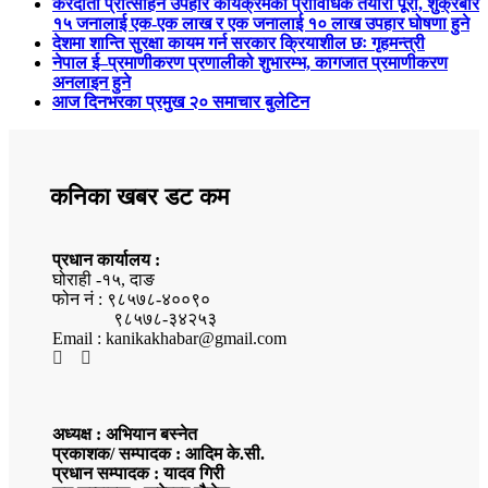
करदाता प्रोत्साहन उपहार कार्यक्रमको प्राविधिक तयारी पूरा, शुक्रबार
१५ जनालाई एक-एक लाख र एक जनालाई १० लाख उपहार घोषणा हुने
देशमा शान्ति सुरक्षा कायम गर्न सरकार क्रियाशील छः गृहमन्त्री
नेपाल ई–प्रमाणीकरण प्रणालीको शुभारम्भ, कागजात प्रमाणीकरण
अनलाइन हुने
आज दिनभरका प्रमुख २० समाचार बुलेटिन
कनिका खबर डट कम
प्रधान कार्यालय :
घोराही -१५, दाङ
फोन नं : ९८५७८-४००९०
९८५७८-३४२५३
Email : kanikakhabar@gmail.com
अध्यक्ष : अभियान बस्नेत
प्रकाशक/ सम्पादक : आदिम के.सी.
प्रधान सम्पादक : यादव गिरी