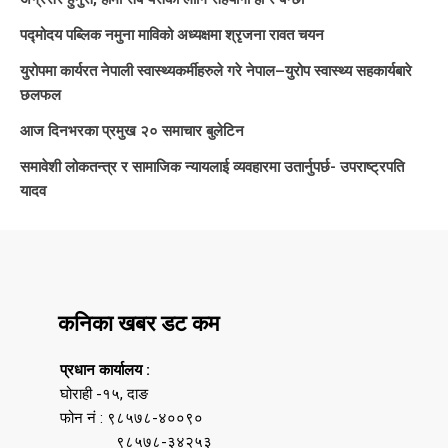
पद्मोदय पब्लिक नमुना माविको अध्यक्षमा श्रृजना रावत चयन
युरोपमा कार्यरत नेपाली स्वास्थ्यकर्मीहरुले गरे नेपाल–युरोप स्वास्थ्य सहकार्यबारे
छलफल
आज दिनभरका प्रमुख २० समाचार बुलेटिन
समावेशी लोकतन्त्र र सामाजिक न्यायलाई व्यवहारमा उतार्नुपर्छ- उपराष्ट्रपति
यादव
कनिका खबर डट कम
प्रधान कार्यालय :
घोराही -१५, दाङ
फोन नं : ९८५७८-४००९०
९८५७८-३४२५३