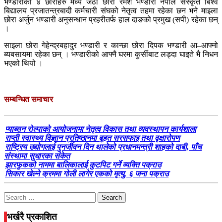
भण्डारीका ४ छोराहरु मध्य जेठा छोरा रमेश भण्डारी नेपाल संस्कृत बिश्व
बिद्यालय प्रजातन्त्रबादी कर्मचारी संघको नेतृत्व तहमा रहेका छन भने माइला
छोरा अर्जुन भण्डारी अनुसन्धान प्रहरीतर्फ हाल दाङको प्रमुख (सपी) रहेका छन्
।
साइला छोरा गेहेन्द्रबहादुर भण्डारी र कान्छा छोरा दिपक भण्डारी आ–आफ्नो
ब्यबसायमा रहेका छन् । भण्डारीको आफ्नै घरमा कुर्सीबाट लड्दा घाइते भै निधन
भएको थियो ।
सम्बन्धित समाचार
प्याब्सन रोल्पाको आयोजनामा नेतृत्व विकास तथा व्यवस्थापन कार्यशाला
राप्ती स्वास्थ्य विज्ञान प्रतिष्ठानमा बृहत सरसफाइ तथा वृक्षारोपण
राष्ट्रिय उद्योगलाई पुनर्जीवन दिन थालेको प्रधानमन्त्री शाहको दाबी, पाँच
संस्थामा सुधारका संकेत
झारफुकको नाममा बालिकालाई कुटपिट गर्ने व्यक्ति पक्राउ
सिकार खेल्ने क्रममा गोली लागेर एकको मृत्यु, ६ जना पक्राउ
Search
for:
भर्खरै प्रकाशित