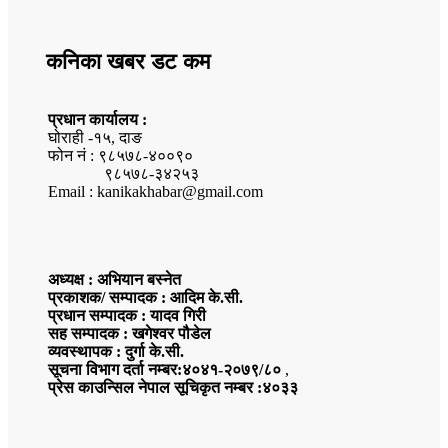
कनिका खबर डट कम
प्रधान कार्यालय :
घोराही -१५, दाङ
फोन नं : ९८५७८-४००९०
९८५७८-३४२५३
Email : kanikakhabar@gmail.com
अध्यक्ष : अभियान बस्नेत
प्रकाशक/ सम्पादक : आदिम के.सी.
प्रधान सम्पादक : यादव गिरी
सह सम्पादक : खगेश्वर पौडेल
व्यवस्थापक : दुर्गा के.सी.
सूचना विभाग दर्ता नम्बर:४०४१-२०७९/८०
,
प्रेस काउन्सिल नेपाल सूचिकृत नम्बर :४०३३