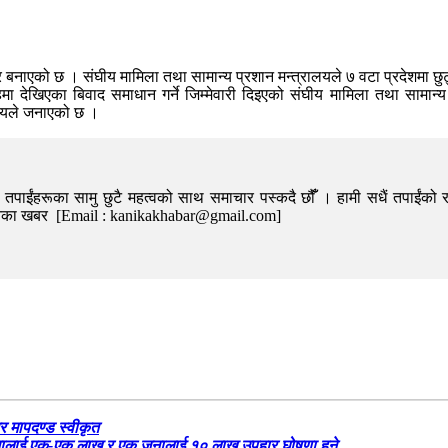
एको छ । संघीय मामिला तथा सामान्य प्रशान मन्त्रालयले ७ वटा प्रदेशमा छुट्टाछु
ा देखिएका बिवाद समाधान गर्ने जिम्मेवारी दिइएको संघीय मामिला तथा सामान्
ालयले जनाएको छ ।
पाईंहरूका सामु छुटै महत्वको साथ समाचार पस्कदै छौँँ । हामी सधैं तपाईंको र
निका खबर [Email : kanikakhabar@gmail.com]
र मापदण्ड स्वीकृत
५ जनालाई एक-एक लाख र एक जनालाई १० लाख उपहार घोषणा हुने