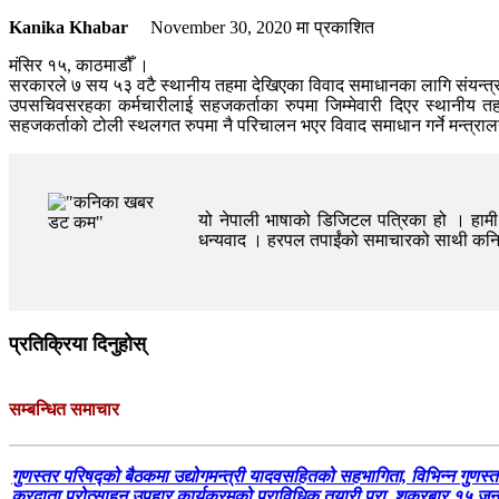
Kanika Khabar
November 30, 2020
मा प्रकाशित
मंसिर १५, काठमाडौँ ।
सरकारले ७ सय ५३ वटै स्थानीय तहमा देखिएका विवाद समाधानका लागि संयन्त्र बना
उपसचिवसरहका कर्मचारीलाई सहजकर्ताका रुपमा जिम्मेवारी दिएर स्थानीय तहम
सहजकर्ताको टोली स्थलगत रुपमा नै परिचालन भएर विवाद समाधान गर्ने मन्त्र
यो नेपाली भाषाको डिजिटल पत्रिका हो । हामी त
धन्यवाद । हरपल तपाईंको समाचारको साथी क
प्रतिक्रिया दिनुहोस्
सम्बन्धित समाचार
गुणस्तर परिषद्को बैठकमा उद्योगमन्त्री यादवसहितको सहभागिता, विभिन्न गुणस्त
करदाता प्रोत्साहन उपहार कार्यक्रमको प्राविधिक तयारी पूरा, शुक्रबार १