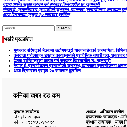
देशमा शान्ति सुरक्षा कायम गर्न सरकार क्रियाशील छः गृहमन्त्री
नेपाल ई–प्रमाणीकरण प्रणालीको शुभारम्भ, कागजात प्रमाणीकरण अनलाइन हुने
आज दिनभरका प्रमुख २० समाचार बुलेटिन
Search
for:
भर्खरै प्रकाशित
गुणस्तर परिषद्को बैठकमा उद्योगमन्त्री यादवसहितको सहभागिता, विभिन्न
करदाता प्रोत्साहन उपहार कार्यक्रमको प्राविधिक तयारी पूरा, शुक्
देशमा शान्ति सुरक्षा कायम गर्न सरकार क्रियाशील छः गृहमन्त्री
नेपाल ई–प्रमाणीकरण प्रणालीको शुभारम्भ, कागजात प्रमाणीकरण अनला
आज दिनभरका प्रमुख २० समाचार बुलेटिन
कनिका खबर डट कम
प्रधान कार्यालय :
अध्यक्ष : अभियान बस्नेत
घोराही -१५, दाङ
प्रकाशक/ सम्पादक : आदि
फोन नं : ९८५७८-४००९०
प्रधान सम्पादक : यादव ग