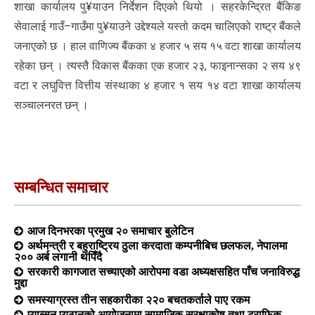
शाखा कार्यालय पु¥याउन निर्देशन दिएको थियो । सहरकेन्द्रित बैंकिङ
सेवालाई गाउँ–गाउँमा पु¥याउने उद्देश्यले यस्तो कदम चालिएको राष्ट्र बैंकले
जनाएको छ । हाल वाणिज्य बैंकका ४ हजार ५ सय १५ वटा शाखा कार्यालय
रहेका छन् । त्यस्तै विकास बैंकका एक हजार २३, फाइनान्सका २ सय ४९
वटा र लघुवित्त वित्तीय संस्थाका ४ हजार १ सय १४ वटा शाखा कार्यालय
सञ्चालनरत छन् ।
सम्बन्धित समाचार
आज दिनभरका प्रमुख २० समाचार बुलेटिन
अर्थमन्त्री र बहुराष्ट्रिय ठुला करदाता कम्पनीबिच छलफल, नेपालमा
२०० अर्ब लगानी थपिँदै
सरकारी कागजात सच्याएको आरोपमा वडा अध्यक्षसहित पाँच जनाविरुद्ध
मुद्दा
समस्याग्रस्त तीन सहकारीका २२० बचतकर्ताले पाए रकम
प्याब्सन प्युठानको आयोजनामा सामाजिक सुरक्षाकोष तथा ट्राफिक