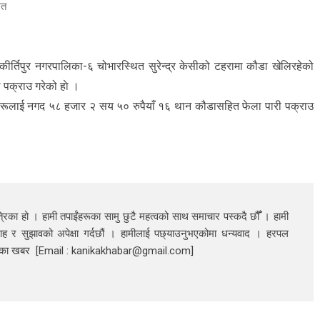
ित
ीर्तिपुर नगरपालिका-६ चोभारस्थित सुरेन्द्र केसीको टहरामा कौडा खेलिरहेको
 पक्राउ गरेको हाे ।
उनीहरूलाई नगद ५८ हजार २ सय ५० रुपैयाँ १६ थान कौडासहित फेला पारी पक्राउ
रिका हो । हामी तपाईंहरूका सामु छुटै महत्वको साथ समाचार पस्कदै छौँँ । हामी
ाह र सुझावको अपेक्षा गर्दछौं । हामीलाई पछ्याउनुभएकोमा धन्यवाद । हरपल
निका खबर [Email : kanikakhabar@gmail.com]