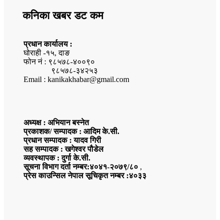
कनिका खबर डट कम
प्रधान कार्यालय :
घोराही -१५, दाङ
फोन नं : ९८५७८-४००९०
९८५७८-३४२५३
Email : kanikakhabar@gmail.com
अध्यक्ष : अभियान बस्नेत
प्रकाशक/ सम्पादक : आदिम के.सी.
प्रधान सम्पादक : यादव गिरी
सह सम्पादक : खगेश्वर पौडेल
व्यवस्थापक : दुर्गा के.सी.
सूचना विभाग दर्ता नम्बर:४०४१-२०७९/८०
,
प्रेस काउन्सिल नेपाल सूचिकृत नम्बर :४०३३