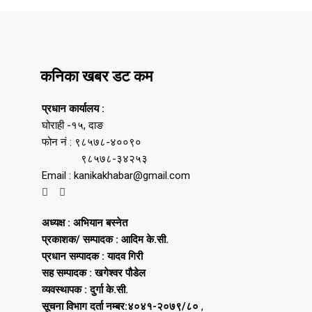
कनिका खबर डट कम
प्रधान कार्यालय :
घोराही -१५, दाङ
फोन नं : ९८५७८-४००९०
९८५७८-३४२५३
Email : kanikakhabar@gmail.com
अध्यक्ष : अभियान बस्नेत
प्रकाशक/ सम्पादक : आदिम के.सी.
प्रधान सम्पादक : यादव गिरी
सह सम्पादक : खगेश्वर पौडेल
व्यवस्थापक : दुर्गा के.सी.
सूचना विभाग दर्ता नम्बर:४०४१-२०७९/८०
,