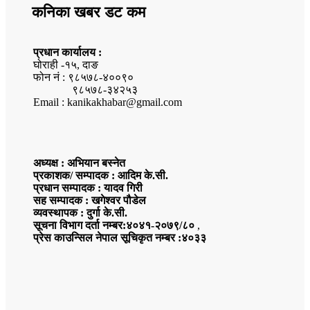
कनिका खबर डट कम
प्रधान कार्यालय :
घोराही -१५, दाङ
फोन नं : ९८५७८-४००९०
९८५७८-३४२५३
Email : kanikakhabar@gmail.com
अध्यक्ष : अभियान बस्नेत
प्रकाशक/ सम्पादक : आदिम के.सी.
प्रधान सम्पादक : यादव गिरी
सह सम्पादक : खगेश्वर पौडेल
व्यवस्थापक : दुर्गा के.सी.
सूचना विभाग दर्ता नम्बर:४०४१-२०७९/८०
,
प्रेस काउन्सिल नेपाल सूचिकृत नम्बर :४०३३