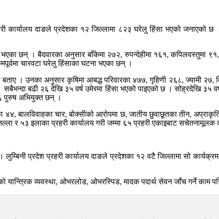
रहरी कार्यालय दाङले प्रदेशका १२ जिल्लामा ८२३ घरेलु हिंसा भएको जनाएको छ । 
सा भएका छन् । बैदवारका अनुसार बाँकेमा २७२, रुपन्देहीमा १६१, कपिलवस्तुमा ९१
ुकुमपूर्वमा चारवटा घरेलु हिंसाका घटना भएका छन् ।
इएको बताए । उनका अनुसार कृषिमा आबद्ध परिवारका ४७७, गृहिणी २६८, ज्यामी २७, वि
। सबैभन्दा बढी २६ देखि ३५ वर्ष उमेरमा हिंसा भएको पाइएको छ । सोह्रदेखि ३५ 
 पुरुष अभियुक्त छन् ।
ाहका ४४, बालविवाहका चार, बोक्सीको आरोपमा छ, जातीय छुवाछूतका तीन, अप्राकृ
ा १२ जिल्ला र ५३ इलाका प्रहरी कार्यालय गरी जम्मा ६५ प्रहरी एकाइबाट सचेतनामूल
। लुम्बिनी प्रदेश प्रहरी कार्यालय दाङले प्रदेशका १२ वटै जिल्लामा सो कार्यक्
ो यान्त्रिक व्यवस्था, ओभरलोड, ओभरस्पिड, मादक पदार्थ सेवन जाँच गर्ने काम 