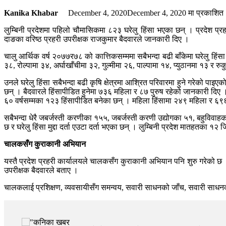
Kanika Khabar
December 4, 2020
December 4, 2020
मा प्रकाशित
लुम्बिनी प्रदेशमा पहिलो चौमासिकमा ८२३ घरेलु हिंसा भएका छन् । प्रदेश प्
दाङका वरिष्ठ प्रहरी उपरीक्षक राजकुमार बैदवारले जानकारी दिए ।
चालु आर्थिक वर्ष २०७७र७८ को कात्तिकसम्ममा सबैभन्दा बढी बाँकेमा घरेलु हिं
३८, रोल्पामा ३४, अर्घाखाँचीमा ३२, गुल्मीमा २६, पाल्पामा १४, प्युठानमा १३ र र
उनले घरेलु हिंसा सबैभन्दा बढी कृषि क्षेत्रमा आश्रित परिवारमा हुने गरेको पा
छन् । बैदवारले हिंसापीडित हुनेमा ७३६ महिला र ८७ पुरुष रहेको जानकारी दिए 
६० वर्षसम्मका १२३ हिंसापीडित बनेका छन् । महिला हिंसामा २४९ महिला र ६९६
सबैभन्दा धेरै जबर्जस्ती करणीका १५५, जबर्जस्ती करणी उद्योगका ५१, बहुविव
छ र घरेलु हिंसा मुद्दा दर्ता एउटा दर्ता भएका छन् । लुम्बिनी प्रदेश मातहतक
चालकसँग कुराकानी अभियान
यस्तै प्रदेश प्रहरी कार्यालयले चालकसँग कुराकानी अभियान पनि शुरु गरेको छ 
उपरीक्षक बैदवारले बताए ।
चालकलाई प्रशिक्षण, व्यवसायीसँग समन्वय, सवारी साधनको जाँच, सवारी साधनक