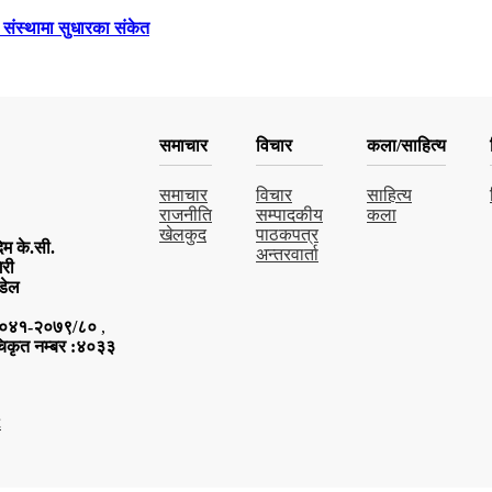
च संस्थामा सुधारका संकेत
समाचार
विचार
कला/साहित्य
समाचार
विचार
साहित्य
राजनीति
सम्पादकीय
कला
खेलकुद
पाठकपत्र
म के.सी.
अन्तरवार्ता
िरी
डेल
र:४०४१-२०७९/८०
,
चिकृत नम्बर :४०३३
C