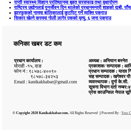
राप्ती स्वास्थ्य विज्ञान प्रतिष्ठानमा बृहत सरसफाइ तथा वृक्षारोपण
राष्ट्रिय उद्योगलाई पुनर्जीवन दिन थालेको प्रधानमन्त्री शाहको दाबी, पाँ
झारफुकको नाममा बालिकालाई कुटपिट गर्ने व्यक्ति पक्राउ
सिकार खेल्ने क्रममा गोली लागेर एकको मृत्यु, ६ जना पक्राउ
कनिका खबर डट कम
प्रधान कार्यालय :
अध्यक्ष : अभियान बस्नेत
घोराही -१५, दाङ
प्रकाशक/ सम्पादक : आदि
फोन नं : ९८५७८-४००९०
प्रधान सम्पादक : यादव ग
९८५७८-३४२५३
सह सम्पादक : खगेश्वर पौ
Email : kanikakhabar@gmail.com
व्यवस्थापक : दुर्गा के.सी.
सूचना विभाग दर्ता नम्ब
प्रेस काउन्सिल नेपाल सू
© Copyight 2020 Kanikakhabar.com.
All Rights Reserved || Powered By :
Yess 