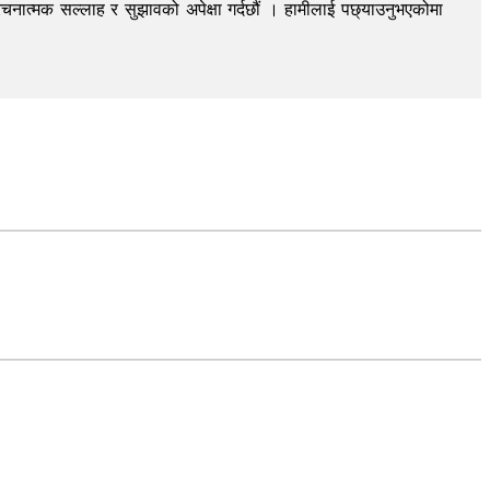
चनात्मक सल्लाह र सुझावको अपेक्षा गर्दछौं । हामीलाई पछ्याउनुभएकोमा