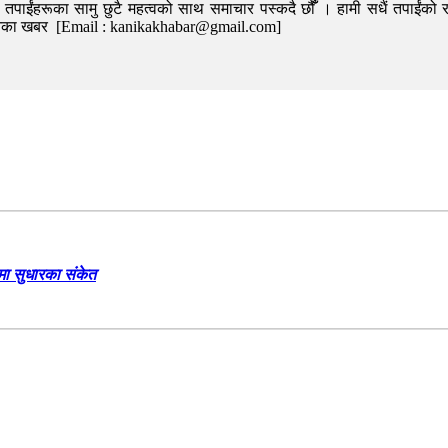
पाईंहरूका सामु छुटै महत्वको साथ समाचार पस्कदै छौँँ । हामी सधैं तपाईंको र
निका खबर [Email : kanikakhabar@gmail.com]
ामा सुधारका संकेत