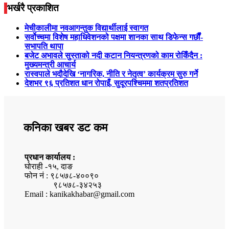
भर्खरै प्रकाशित
मेचीकालीमा नवआगन्तुक विद्यार्थीलाई स्वागत
सर्वोच्चमा विशेष महाधिवेशनको पक्षमा शानका साथ डिफेन्स गर्छौं-
सभापति थापा
बजेट अभावले सुस्ताको नदी कटान नियन्त्रणको काम रोकिँदैन :
मुख्यमन्त्री आचार्य
रास्वपाले भदौदेखि ‘नागरिक, नीति र नेतृत्व’ कार्यक्रम सुरु गर्ने
देशभर ९६ प्रतिशत धान रोपाइँ, सुदूरपश्चिममा शतप्रतिशत
कनिका खबर डट कम
प्रधान कार्यालय :
घोराही -१५, दाङ
फोन नं : ९८५७८-४००९०
९८५७८-३४२५३
Email : kanikakhabar@gmail.com