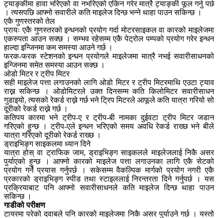
ट्याङ्कीमा हावा भरिएको वा नभरिएको एकिन गरेर मात्रै ट्याङ्की फूल गर्नु पर्छ
। त्यसपछि आफ्नो सवारीले कति माइलेज दिन्छ भन्ने थाहा पाउन सकिन्छ ।
एकै गुणस्तरको तेल
प्रायः एकै गुणस्तरको इन्धनको प्रयोग गर्दा मोटरसाइकल वा कारको माइलेजमा
एकरुपता आउन सक्छ । सम्भव रहेसम्म एकै पेट्रोल पम्पको प्रयोग गरेर इन्धन
हाल्दा इन्जिनमा कम समस्या आउने गर्छ ।
फरक-फरक स्टेशनको इन्धन प्रयोगले माइलेजमा मात्रै नभई सवारीसाधनको
इन्जिनमा समेत समस्या आउन सक्छ ।
ओडो मिटर र ट्रीप मिटर
सही माइलेज पत्ता लगाउनको लागि ओडो मिटर र ट्रीप मिटरमाथि एउटा ट्याव
राख्न सकिन्छ । ओडोमिटरले उक्त दिनसम्म कति किलोमिटर सवारीसाधन
गुडाइयो, त्यसको रेकर्ड राख्ने गर्छ भने ट्रिप मिटरले आफूले कति यात्रा गरियो सो
दूरीको रेकर्ड राख्ने गर्छ ।
कतिपय कारमा भने ट्रीप-ए र ट्रीप-बी नामका दुईवटा ट्रीप मिटर जडान
गरिएको हुन्छ । ट्रीप-एले इन्धन भरिएको समय अवधि रेकर्ड राख्छ भने बीले
यात्रा गरिएको दूरीको रेकर्ड राख्छ ।
ड्राइभिङ्ग साइकलमा ध्यान दिने
यात्रा होस् वा ट्राफिक जाम, ड्राइभिङ्ग साइकलले माइलेजलाई निकै असर
पुर्याएको हुन्छ । आफ्नो कारको माइलेज पत्ता लगाउनका लागि एकै सेटको
प्रयोग गर्ने प्रयास गर्नुपर्छ । सकेसम्म वैकल्पिक मार्गको प्रयोग नगरी एकै
प्रकारको ड्राइभिङ्ग स्पीड तथा स्टाइललाई निरन्तरता दिने गर्नुपर्छ । यस
प्रक्रियाबाट पनि आफ्नो सवारीसाधनले कति माइलेज दिन्छ थाहा पाउन
सकिन्छ ।
गाडीको परीक्षण
टायरमा परेको दवाबले पनि कारको माइलेजमा निकै असर पुर्याउने गर्छ । यस्तो