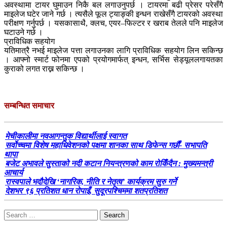
अवस्थामा टायर घुमाउन निकै बल लगाउनुपर्छ । टायरमा बढी प्रेसर परेसँगै
माइलेज घटेर जाने गर्छ । त्यसैले फूल ट्याङ्की इन्धन राखेसँगै टायरको अवस्था
परीक्षण गर्नुपर्छ । यसकासाथै, क्लच, एयर–फिल्टर र खराब तेलले पनि माइलेज
घटाउने गर्छ ।
प्राविधिक सहयोग
यतिमात्रै नभई माइलेज पत्ता लगाउनका लागि प्राविधिक सहयोग लिन सकिन्छ
। आफ्नो स्मार्ट फोनमा एपको प्रयोगमार्फत् इन्धन, सर्भिस सेड्यूललगायतका
कुराको लगत राख्न सकिन्छ ।
सम्बन्धित समाचार
मेचीकालीमा नवआगन्तुक विद्यार्थीलाई स्वागत
सर्वोच्चमा विशेष महाधिवेशनको पक्षमा शानका साथ डिफेन्स गर्छौं- सभापति
थापा
बजेट अभावले सुस्ताको नदी कटान नियन्त्रणको काम रोकिँदैन : मुख्यमन्त्री
आचार्य
रास्वपाले भदौदेखि ‘नागरिक, नीति र नेतृत्व’ कार्यक्रम सुरु गर्ने
देशभर ९६ प्रतिशत धान रोपाइँ, सुदूरपश्चिममा शतप्रतिशत
Search
for: