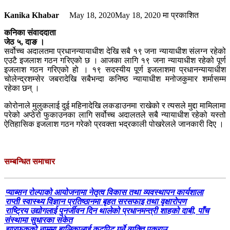
Kanika Khabar
May 18, 2020
May 18, 2020
मा प्रकाशित
कनिका संवाददाता
जेठ ५, दाङ ।
सर्वोच्च अदालतमा प्रधानन्यायाधीश देखि सबै १९ जना न्यायाधीश संलग्न रहेको
एउटै इजलाश गठन गरिएको छ । आजका लागि १९ जना न्यायाधीश रहेको पूर्ण
इजलाश गठन गरिएको हो । १९ सदस्यीय पूर्ण इजलाशमा प्रधानन्यायाधीश
चोलेन्द्रशम्सेर जबरादेखि सबैभन्दा कनिष्ठ न्यायाधीश मनोजकुमार शर्मासम्म
रहेका छन् ।
कोरोनाले मुलुकलाई दुई महिनादेखि लकडाउनमा राखेको र त्यसले मुद्दा मामिलामा
परेको अप्ठेरो फुकाउनका लागि सर्वोच्च अदालतले सबै न्यायाधीश रहेको यस्तो
ऐतिहासिक इजलाश गठन गरेको प्रवक्ता भद्रकाली पोखरेलले जानकारी दिए ।
सम्बन्धित समाचार
प्याब्सन रोल्पाको आयोजनामा नेतृत्व विकास तथा व्यवस्थापन कार्यशाला
राप्ती स्वास्थ्य विज्ञान प्रतिष्ठानमा बृहत सरसफाइ तथा वृक्षारोपण
राष्ट्रिय उद्योगलाई पुनर्जीवन दिन थालेको प्रधानमन्त्री शाहको दाबी, पाँच
संस्थामा सुधारका संकेत
झारफुकको नाममा बालिकालाई कुटपिट गर्ने व्यक्ति पक्राउ