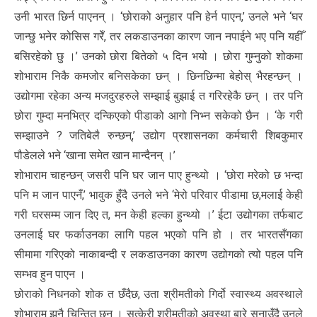
उनी भारत छिर्न पाएनन् । ‘छोराको अनुहार पनि हेर्न पाएन,’ उनले भने ‘घर
जान्छु भनेर कोसिस गरेँ, तर लकडाउनका कारण जान नपाईने भए पनि यहीँ
बसिरहेको छु ।’ उनको छोरा बितेको ५ दिन भयो । छोरा गुम्नुको शोकमा
शोभाराम निकै कमजोर बनिसकेका छन् । छिनछिन्मा बेहोस् भैरहन्छन् ।
उद्योगमा रहेका अन्य मजदुरहरुले सम्झाई बुझाई त गरिरहेकै छन् । तर पनि
छोरा गुम्दा मनभित्र दन्किएको पीडाको आगो निभ्न सकेको छैन । ‘के गरी
सम्झाउने ? जतिबेलै रुन्छन्,’ उद्योग प्रशासनका कर्मचारी शिबकुमार
पौडेलले भने ‘खाना समेत खान मान्दैनन् ।’
शोभाराम चाहन्छन् जसरी पनि घर जान पाए हुन्थ्यो । ‘छोरा मरेको छ भन्दा
पनि म जान पाएनँ,’ भावुक हुँदै उनले भने ‘मेरो परिवार पीडामा छ,मलाई केही
गरी घरसम्म जान दिए त, मन केही हल्का हुन्थ्यो ।’ ईटा उद्योगका तर्फबाट
उनलाई घर फर्काउनका लागि पहल भएको पनि हो । तर भारतसँगका
सीमामा गरिएको नाकाबन्दी र लकडाउनका कारण उद्योगको त्यो पहल पनि
सम्भव हुन पाएन ।
छोराको निधनको शोक त छँदैछ, उता श्रीमतीको गिर्दो स्वास्थ्य अवस्थाले
शोभाराम झनै चिन्तित छन् । सुत्केरी श्रीमतीको अवस्था बारे सुनाउँदै उनले