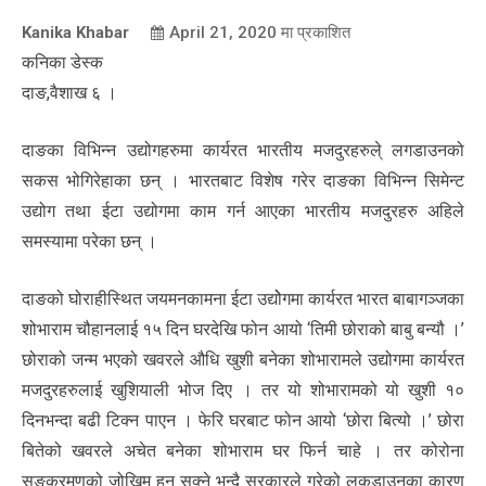
Kanika Khabar
April 21, 2020
मा प्रकाशित
कनिका डेस्क
दाङ,वैशाख ६ ।
दाङका विभिन्न उद्योगहरुमा कार्यरत भारतीय मजदुरहरुले् लगडाउनको
सकस भोगिरेहाका छन् । भारतबाट विशेष गरेर दाङका विभिन्न सिमेन्ट
उद्योग तथा ईटा उद्योगमा काम गर्न आएका भारतीय मजदुरहरु अहिले
समस्यामा परेका छन् ।
दाङको घोराहीस्थित जयमनकामना ईटा उद्योेगमा कार्यरत भारत बाबागञ्जका
शोभाराम चौहानलाई १५ दिन घरदेखि फोन आयो ‘तिमी छोराको बाबु बन्यौ ।’
छोराको जन्म भएको खवरले औधि खुशी बनेका शोभारामले उद्योगमा कार्यरत
मजदुरहरुलाई खुशियाली भोज दिए । तर यो शोभारामको यो खुशी १०
दिनभन्दा बढी टिक्न पाएन । फेरि घरबाट फोन आयो ‘छोरा बित्यो ।’ छोरा
बितेको खवरले अचेत बनेका शोभाराम घर फिर्न चाहे । तर कोरोना
सङ्क्रमणको जोखिम हुन सक्ने भन्दै सरकारले गरेको लकडाउनका कारण