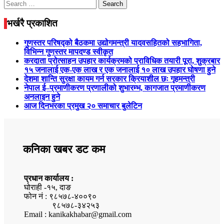
Search
for:
भर्खरै प्रकाशित
गुणस्तर परिषद्को बैठकमा उद्योगमन्त्री यादवसहितको सहभागिता,
विभिन्न गुणस्तर मापदण्ड स्वीकृत
करदाता प्रोत्साहन उपहार कार्यक्रमको प्राविधिक तयारी पूरा, शुक्रबार
१५ जनालाई एक-एक लाख र एक जनालाई १० लाख उपहार घोषणा हुने
देशमा शान्ति सुरक्षा कायम गर्न सरकार क्रियाशील छः गृहमन्त्री
नेपाल ई–प्रमाणीकरण प्रणालीको शुभारम्भ, कागजात प्रमाणीकरण
अनलाइन हुने
आज दिनभरका प्रमुख २० समाचार बुलेटिन
कनिका खबर डट कम
प्रधान कार्यालय :
घोराही -१५, दाङ
फोन नं : ९८५७८-४००९०
९८५७८-३४२५३
Email : kanikakhabar@gmail.com