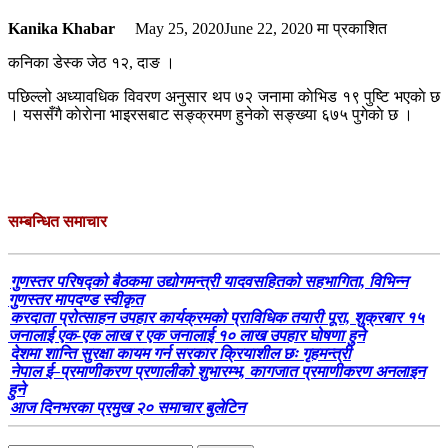
Kanika Khabar
May 25, 2020
June 22, 2020
मा प्रकाशित
कनिका डेस्क जेठ १२, दाङ ।
पछिल्लो अध्यावधिक विवरण अनुसार थप ७२ जनामा काेभिड १९ पुष्टि भएकाे छ
। यससँगै काेराेना भाइरसबाट सङ्क्रमण हुनेकाे सङ्ख्या ६७५ पुगेकाे छ ।
सम्बन्धित समाचार
गुणस्तर परिषद्को बैठकमा उद्योगमन्त्री यादवसहितको सहभागिता, विभिन्न
गुणस्तर मापदण्ड स्वीकृत
करदाता प्रोत्साहन उपहार कार्यक्रमको प्राविधिक तयारी पूरा, शुक्रबार १५
जनालाई एक-एक लाख र एक जनालाई १० लाख उपहार घोषणा हुने
देशमा शान्ति सुरक्षा कायम गर्न सरकार क्रियाशील छः गृहमन्त्री
नेपाल ई–प्रमाणीकरण प्रणालीको शुभारम्भ, कागजात प्रमाणीकरण अनलाइन
हुने
आज दिनभरका प्रमुख २० समाचार बुलेटिन