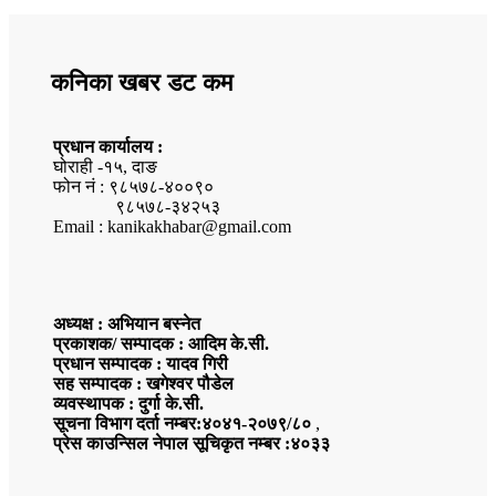
कनिका खबर डट कम
प्रधान कार्यालय :
घोराही -१५, दाङ
फोन नं : ९८५७८-४००९०
९८५७८-३४२५३
Email : kanikakhabar@gmail.com
अध्यक्ष : अभियान बस्नेत
प्रकाशक/ सम्पादक : आदिम के.सी.
प्रधान सम्पादक : यादव गिरी
सह सम्पादक : खगेश्वर पौडेल
व्यवस्थापक : दुर्गा के.सी.
सूचना विभाग दर्ता नम्बर:४०४१-२०७९/८०
,
प्रेस काउन्सिल नेपाल सूचिकृत नम्बर :४०३३