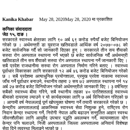
Kanika Khabar
May 28, 2020
May 28, 2020
मा प्रकाशित
कनिका संवाददाता
जेठ १५, दाङ ।
सरकारले स्वास्थ्य क्षेत्रका लागि ९० अर्ब ६९ करोड रुपैयाँ बजेट बिनियोजन
गरेको छ । अर्थमन्त्री डा युवराज खतिवडाले आर्थिक वर्ष २०७७÷०७८ को
बजेट सार्वजनिक गर्दै सो जानकारी दिएका हुन् । सरकारले तीन सय शैंयाको
सरुवा रोग अस्पताल स्थापना गर्ने भएको छ बजेट सार्वजनिक गर्दै अर्थमन्त्री
खतिवडाले तीन सय शैंयाको सरुवा रोग अस्पताल स्थापना गर्ने जानकारी दिए ।
सबै प्रदेश राजधानीमा सरुवा रोग अस्पताल निर्माण गरिने बताए । स्वास्थ्य
पूर्वाधार विकासका लागि सरकारले १२ अर्ब ४६ करोड बजेट बिनियोजन गरेको
छ । सबै प्रदेशमा अत्याधुनिक प्रयोगशाला, प्रमुख प्रवेश नाकामा स्वास्थ्य
जाँच गर्ने पूर्वाधार बनाउने, स्थानीय तहमा २ सय ७२ अस्पताल स्थापना गर्न १४
अर्ब २७ करोड बजेट विनियोजन गरेको अर्थमन्त्रीले जानकारी दिए । ३ वर्षभित्र
सबैको स्वास्थ्य बीमा गरिने, सबै स्थानीय तहका ४० प्रतिशतलाई स्वास्थ्य
बीमाको दायरामा ल्याउने र यो कार्यक्रमका लागि ७ अर्ब विनियोजन गरिएको छ
। आगामी वर्ष नेपाललाई पूर्ण खोपयुक्त घोषणा गर्ने तयारी सरकारले गरेको छ ।
केन्द्रीय अस्पताललाई आकस्मिक स्वास्थ्य सेवा निशुल्क हुने, राष्ट्रिय रोग
निदान केन्द्र स्थापना गर्ने, निरोगी नेपाल अघि बढाउन सन्तुलित आहार स्वस्थ
जीवनशैलीका लागि आयुर्वेद उपचार पद्धति अवलम्बन गर्ने, व्यायामशाला योग
केन्द्र पनि चलाउने, निजी अस्पतालले जिल्ला अस्पतालमा अनिवार्य विशेषज्ञ
सेवा दिने व्यवस्था मिलाइने भएको छ ।