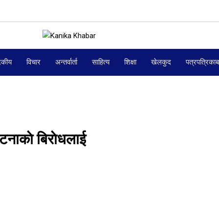
दकीय
विचार
अन्तर्वार्ता
साहित्य
शिक्षा
खेलकुद
पत्रपत्रिका
टनाकाे बिराेधलाई