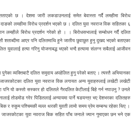
ताएकाे छ । देशमा जारी लकडाउनलाई समेत बेवास्ता गर्दै लमहीमा बिराेध
 दाङको लमहीमा विरोध प्रदर्शन भएकाे छ । दलित युवा नवराज विक सहितका ६
न लमहीले बिरोध प्रदर्शन गरेको हो । । बिराेधसभालाई सम्बोधन गर्दै दलित
ौ शताब्दीमा आएर पनि दलितमाथि हुने जातीय छुवाछुत हुनु दुखद भएको बताएका
लित युवालाई हत्या गरिनु योजनाबद्ध भएको भन्दै हत्यामा संलग्न सबैलाई आजीवन
पुगेका व्यक्तिबाटै दलित समुदाय अपहेलित हुनु परेको बताए । त्यस्तै अभियानका
 गएका जाजरकोटका दलित युवा नवराज विक लगायत अन्य युवाहरुलाई लखेटी लखेटी
दा पनि यो कस्तो सस्कार हो दलितले गैरदलित केटीलाई बिहे गर्न नपाउनु ? उनले
ाले घटनालाई तोडमोड गरेर पिडितलाई अन्यायमा पार्ने षडयन्त्र भए देशभरका दलितहरु
क र रुकुम पश्चिमकी मल्ल थरकी युवती लामो समय प्रेम सम्बन्ध रहेका थिए ।
डेका जाजरकोटका युवा नवराज बिक सहित पाँच जनाले ज्यान गुमाएका छन भने एक