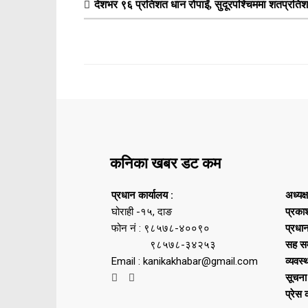
देशभर ९६ प्रतिशत धान रोपाइँ, सुदूरपश्चिममा शतप्रति
कनिका खबर डट कम
प्रधान कार्यालय :
अध्यक्
घोराही -१५, दाङ
प्रका
फोन नं : ९८५७८-४००९०
प्रधा
९८५७८-३४२५३
सह सम
Email : kanikakhabar@gmail.com
व्यवस्
सूचना
प्रेस