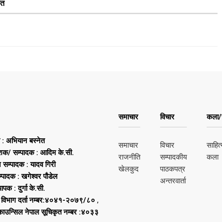
शत
समाचार
विचार
कला/स
ष : अभियान बस्नेत
समाचार
विचार
साहित्
शक/ सम्पादक : आदिम के.सी.
राजनीति
सम्पादकीय
कला
न सम्पादक : यादव गिरी
खेलकुद
पाठकपत्र
्पादक : खगेश्वर पौडेल
अन्तरवार्ता
थापक : दुर्गा के.सी.
 विभाग दर्ता नम्बर:४०४१-२०७९/८०
,
 काउन्सिल नेपाल सूचिकृत नम्बर :४०३३