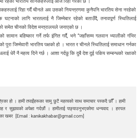
मा रहेका भारतिय सैनिकहरुलाई आज रिहा गरेको छ ।
हरुलाई रिहा गर्दै चीनले अव उसको नियन्त्रणमा कुनैपनि भारतिय सेना नरहेको
 घटनाको लागि भारतलाई नै जिम्मेबार रहेको बताउँदै, तनावपूर्ण स्थितिलाई
रहेको समेत चीनको विदेश मन्त्रालयले जनाएको छ ।
ामान बहिष्कार गर्ने तर्फ इंगित गर्दै, भने “जहाँसम्म गलवान भ्यालीको गंभिर
यसको पुरा जिम्मेवारी भारतिय पक्षको हो । भारत र चीनले स्थितिलाई समाधान गर्नका
धेरै नै महत्व दिने गर्छ । आशा गर्दछु कि दुबै देश दुई पक्षिय सम्बन्धको रक्षाको
रिका हो । हामी तपाईंहरूका सामु छुटै महत्वको साथ समाचार पस्कदै छौँँ । हामी
ाह र सुझावको अपेक्षा गर्दछौं । हामीलाई पछ्याउनुभएकोमा धन्यवाद । हरपल
निका खबर [Email : kanikakhabar@gmail.com]