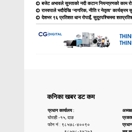
बजेट अभावले सुस्ताको नदी कटान नियन्त्रणको काम रोकिँ
रास्वपाले भदौदेखि ‘नागरिक, नीति र नेतृत्व’ कार्यक्रम सुरु
देशभर ९६ प्रतिशत धान रोपाइँ, सुदूरपश्चिममा शतप्रत
कनिका खबर डट कम
प्रधान कार्यालय :
अध्यक्
घोराही -१५, दाङ
प्रका
फोन नं : ९८५७८-४००९०
प्रधा
९८५७८-३४२५३
सह सम