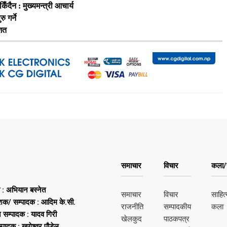
दैन : मुख्यमन्त्री आचार्य
 गर्ने
िशत
समाचार
विचार
कला/स
ष : अभियान बस्नेत
समाचार
विचार
साहित्
शक/ सम्पादक : आदिम के.सी.
राजनीति
सम्पादकीय
कला
न सम्पादक : यादव गिरी
खेलकुद
पाठकपत्र
्पादक : खगेश्वर पौडेल