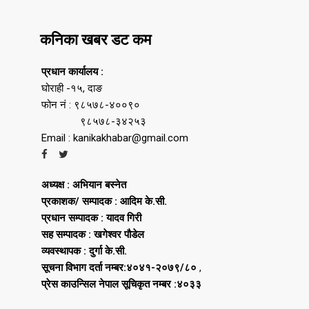
कनिका खबर डट कम
प्रधान कार्यालय :
घोराही -१५, दाङ
फोन नं : ९८५७८-४००९०
९८५७८-३४२५३
Email : kanikakhabar@gmail.com
अध्यक्ष : अभियान बस्नेत
प्रकाशक/ सम्पादक : आदिम के.सी.
प्रधान सम्पादक : यादव गिरी
सह सम्पादक : खगेश्वर पौडेल
व्यवस्थापक : दुर्गा के.सी.
सूचना विभाग दर्ता नम्बर:४०४१-२०७९/८०
,
प्रेस काउन्सिल नेपाल सूचिकृत नम्बर :४०३३