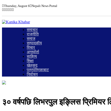
Thursday, August 6
Nepali News Portal
समाचार
राजनीति
समाज
सम्पादकीय
विचार
अन्तर्वार्ता
साहित्य
शिक्षा
खेलकुद
पत्रपत्रिकाबाट
निर्वाचन
३० वर्षपछि लिभरपुल इङ्लिस प्रिमिय