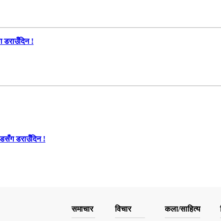
ँग डराउँदिन !
ण्डसँग डराउँदिन !
समाचार
विचार
कला/साहित्य