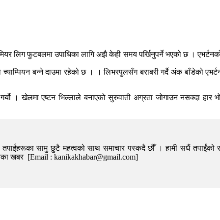
मियर लिग फुटबलमा उपाधिका लागि अझै केही समय पर्खिनुपर्ने भएको छ । एभर्टनको
ाम्पियन बन्ने दाउमा रहेको छ । । लिभरपुलसँग बराबरी गर्दै अंक बाँडेको एभर्ट
र्यो । खेलमा एष्टन भिल्लाले बनाएको सुरुवाती अग्रता जोगाउन नसक्दा हार भोग
पाईंहरूका सामु छुटै महत्वको साथ समाचार पस्कदै छौँँ । हामी सधैं तपाईंको र
निका खबर [Email : kanikakhabar@gmail.com]