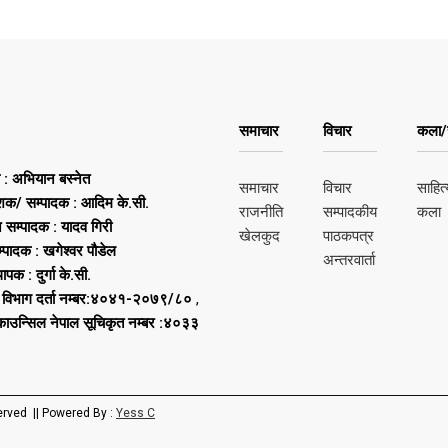
समाचार
विचार
कला/स
ष : अभियान बस्नेत
समाचार
विचार
साहित्
शक/ सम्पादक : आदिम के.सी.
राजनीति
सम्पादकीय
कला
न सम्पादक : यादव गिरी
खेलकुद
पाठकपत्र
्पादक : खगेश्वर पौडेल
अन्तरवार्ता
थापक : दुर्गा के.सी.
 विभाग दर्ता नम्बर:४०४१-२०७९/८०
,
 काउन्सिल नेपाल सूचिकृत नम्बर :४०३३
erved || Powered By :
Yess C