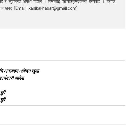
ाह र सुझावको अपेक्षा गर्दछौं । हामीलाई पछ्याउनुभएकोमा धन्यवाद । हरपल
निका खबर [Email : kanikakhabar@gmail.com]
लागि अनलाइन आवेदन खुला
 कार्यकारी आदेश
ुदै
ुदै