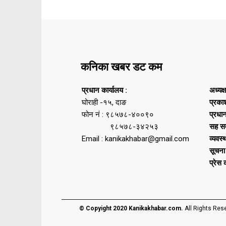
कनिका खबर डट कम
प्रधान कार्यालय :
अध्यक्
घोराही -१५, दाङ
प्रका
फोन नं : ९८५७८-४००९०
प्रधा
९८५७८-३४२५३
सह सम
Email : kanikakhabar@gmail.com
व्यवस्
सूचना
प्रेस
© Copyight 2020 Kanikakhabar.com.
All Rights Res