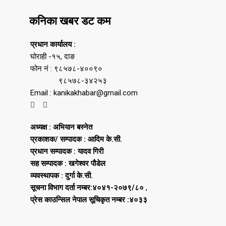
कनिका खबर डट कम
प्रधान कार्यालय :
घोराही -१५, दाङ
फोन नं : ९८५७८-४००९०
९८५७८-३४२५३
Email : kanikakhabar@gmail.com
अध्यक्ष : अभियान बस्नेत
प्रकाशक/ सम्पादक : आदिम के.सी.
प्रधान सम्पादक : यादव गिरी
सह सम्पादक : खगेश्वर पौडेल
व्यवस्थापक : दुर्गा के.सी.
सूचना विभाग दर्ता नम्बर:४०४१-२०७९/८०
,
प्रेस काउन्सिल नेपाल सूचिकृत नम्बर :४०३३