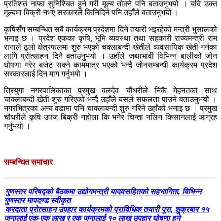
प्रतिशत नाफा सुनिश्चित हुने गरी मूल्य तोक्ने पनि बताउनुभयो । यदि उक्त
मूल्यमा बिक्री नभए सरकारले किनिदिने पनि उहाँले बताउनुभयो ।
कृषिसँग सम्बन्धित सबै कार्यक्रम प्रदेशमा दिने तयारी भइरहेको मन्त्री भुसालको
भनाइ छ । प्रदेश एकका कृषि, भूमि व्यवस्था तथा सहकारी राज्यमन्त्री राम
रानाले ठूलो क्षेत्रफलमा शुरु भएको चक्लाबन्दी खेतीले व्यवसायिक खेती गर्नका
लागि प्रोत्साहन दिने बताउनुभयो । उहाँले जथाभावी विभिन्न बालीको जोन
घोषणा गरेर बजेट सक्ने काममात्र भएको भन्दै जोनसम्बन्धी कार्यक्रम प्रदेश
सरकारलाई दिन माग गर्नुभयो ।
त्रियुगा नगरपालिकाका प्रमुख बलदेव चौधरीले निकै मेहनतका साथ
चाक्लाबन्दी खेती शुरु गरिएको भन्दै उहाँले यसले सफलता पाउने बताउनुभयो ।
नगरभित्रका अन्य वडामा पनि चाक्लाबन्दी शुरु गरिने उहाँको भनाइ छ । प्रमुख
चौधरीले कृषि उपज बिक्री नहोला कि भनेर चिन्ता नलिन किसानलाई आग्रह
गर्नुभयो ।
सम्बन्धित समाचार
गुणस्तर परिषद्को बैठकमा उद्योगमन्त्री यादवसहितको सहभागिता, विभिन्न
गुणस्तर मापदण्ड स्वीकृत
करदाता प्रोत्साहन उपहार कार्यक्रमको प्राविधिक तयारी पूरा, शुक्रबार १५
जनालाई एक-एक लाख र एक जनालाई १० लाख उपहार घोषणा हुने