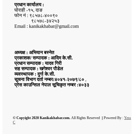
प्रधान कार्यालय :
घोराही -१५, दाङ
फोन नं : ९८५७८-४००९०
९८५७८-३४२५३
Email : kanikakhabar@gmail.com
अध्यक्ष : अभियान बस्नेत
प्रकाशक/ सम्पादक : आदिम के.सी.
प्रधान सम्पादक : यादव गिरी
सह सम्पादक : खगेश्वर पौडेल
व्यवस्थापक : दुर्गा के.सी.
सूचना विभाग दर्ता नम्बर:४०४१-२०७९/८०
,
प्रेस काउन्सिल नेपाल सूचिकृत नम्बर :४०३३
© Copyight 2020 Kanikakhabar.com.
All Rights Reserved || Powered By :
Yess
C