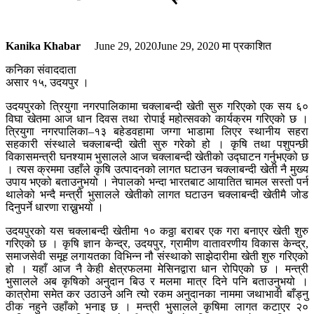
Kanika Khabar
June 29, 2020
June 29, 2020
मा प्रकाशित
कनिका संवाददाता
असार १५, उदयपुर ।
उदयपुरको त्रियुगा नगरपालिकामा चक्लाबन्दी खेती सुरु गरिएको एक सय ६०
विघा खेतमा आज धान दिवस तथा रोपाई महोत्सवको कार्यक्रम गरिएको छ ।
त्रियुगा नगरपालिका–१३ बहेडवहामा जग्गा भाडामा लिएर स्थानीय सहरा
सहकारी संस्थाले चक्लाबन्दी खेती सुरु गरेको हो । कृषि तथा पशुपन्छी
विकासमन्त्री घनश्याम भुसालले आज चक्लाबन्दी खेतीको उद्घाटन गर्नुभएको छ
। त्यस क्रममा उहाँले कृषि उत्पादनको लागत घटाउन चक्लाबन्दी खेती नै मुख्य
उपाय भएको बताउनुभयो । नेपालको भन्दा भारतबाट आयातित चामल सस्तो पर्न
थालेको भन्दै मन्त्री भुसालले खेतीको लागत घटाउन चक्लाबन्दी खेतीमै जोड
दिनुपर्ने धारणा राख्नुभयो ।
उदयपुरको यस चक्लाबन्दी खेतीमा १० कठ्ठा बराबर एक गरा बनाएर खेती शुरु
गरिएको छ । कृषि ज्ञान केन्द्र, उदयपुर, ग्रामीण वातावरणीय विकास केन्द्र,
समाजसेवी समूह लगायतका विभिन्न नौ संस्थाको साझेदारीमा खेती शुरु गरिएको
हो । यहाँ आज नै केही क्षेत्रफलमा मेसिनद्वारा धान रोपिएको छ । मन्त्री
भुसालले अब कृषिको अनुदान बिउ र मलमा मात्र दिने पनि बताउनुभयो ।
कात्रोमा समेत कर उठाउने अनि त्यो रकम अनुदानका नाममा जथाभावी बाँड्नु
ठीक नहुने उहाँको भनाइ छ । मन्त्री भुसालले कृषिमा लागत कटाएर २०