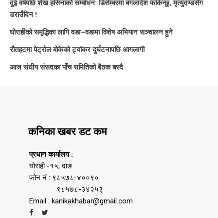
दुई वर्षपछि शेख हसिनाको सम्बोधन: डिसेम्बरमा बंगलादेश फर्किन्छु, मृत्युदण्डसँग
डराउँदिन !
घोराहीको समृद्धिका लागि वडा–वडामा विशेष अभियान सञ्चालन हुने
रौतहटमा पेट्रोल बोकेको ट्यांकर दुर्घटनापछि आगलागी
आज संघीय संसदका पाँच समितिको बैठक बस्दै
कनिका खबर डट कम
प्रधान कार्यालय :
घोराही -१५, दाङ
फोन नं : ९८५७८-४००९०
९८५७८-३४२५३
Email : kanikakhabar@gmail.com