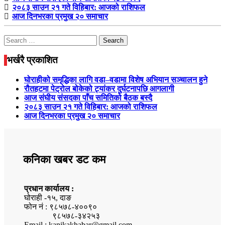
२०८३ साउन २१ गते विहिबार: आजको राशिफल
आज दिनभरका प्रमुख २० समाचार
Search
for:
भर्खरै प्रकाशित
घोराहीको समृद्धिका लागि वडा–वडामा विशेष अभियान सञ्चालन हुने
रौतहटमा पेट्रोल बोकेको ट्यांकर दुर्घटनापछि आगलागी
आज संघीय संसदका पाँच समितिको बैठक बस्दै
२०८३ साउन २१ गते विहिबार: आजको राशिफल
आज दिनभरका प्रमुख २० समाचार
कनिका खबर डट कम
प्रधान कार्यालय :
घोराही -१५, दाङ
फोन नं : ९८५७८-४००९०
९८५७८-३४२५३
Email : kanikakhabar@gmail.com