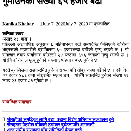
गुमाउनेको संख्या ६५ हजार बढी
Kanika Khabar
July 7, 2020
July 7, 2020
मा प्रकाशित
कनिका खबर
असार २३, दाङ ।
पछिल्लो अद्यावधिक अनुसार ६ महिनाभन्दा बढी समयदेखि फैलिएको कोरोना
भाइरसको महामारीले ब्राजिलमा ६५ हजारभन्दा बढीको मृत्यु भएको छ । यो
समाचार तयार पार्दासम्म पछिल्लो २४ घण्टामा ६५६ जनाको मृत्यु भएको छ ।
योसँगै कोरोनाले मृत्यु हुनेको संख्या ६५ हजार ५५६ पुगेको छ ।
यस्तै ब्राजिलमा सङ्क्रमित हुनेको संख्या पनि तीव्र रुपमा बढेको छ । एकै दिन
२१ हजार ४८६ जना संक्रमित भएका छन् । योसँगै संक्रमित हुनेको संख्या १६
लाख २६ हजार ७१ पुगेको छ ।
सम्बन्धित समाचार
घोराहीको समृद्धिका लागि वडा–वडामा विशेष अभियान सञ्चालन हुने
रौतहटमा पेट्रोल बोकेको ट्यांकर दुर्घटनापछि आगलागी
आज संघीय संसदका पाँच समितिको बैठक बस्दै