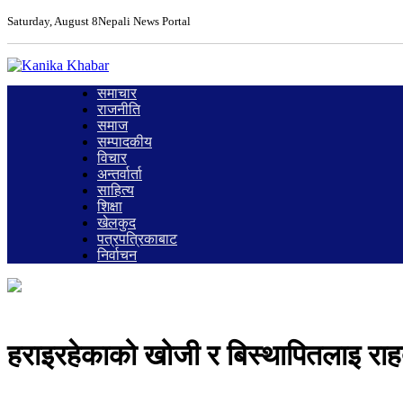
Saturday, August 8
Nepali News Portal
समाचार
राजनीति
समाज
सम्पादकीय
विचार
अन्तर्वार्ता
साहित्य
शिक्षा
खेलकुद
पत्रपत्रिकाबाट
निर्वाचन
हराइरहेकाको खोजी र बिस्थापितलाइ रा