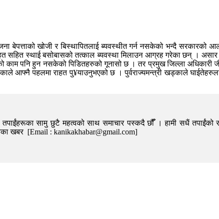
जना बेपत्ताको खोजी र बिस्थापितलाई ब्यवस्थीत गर्न नसकेको भन्दै सरकारको आल
त सहित स्थाई बसोबासको तत्काल ब्यवस्था मिलाउन आग्रह गरेका छन् । असार २७
ो काम पनि हुन नसकेको पिडितहरुको गूनासो छ । तर प्रमुख जिल्ला अधिकारी जीव
ाले आफ्नै पहलमा राहत पु¥याउनुभएको छ । पुर्वराज्यमन्त्री खड्काले घाईतेहरुल
पाईंहरूका सामु छुटै महत्वको साथ समाचार पस्कदै छौँँ । हामी सधैं तपाईंको र
निका खबर [Email : kanikakhabar@gmail.com]