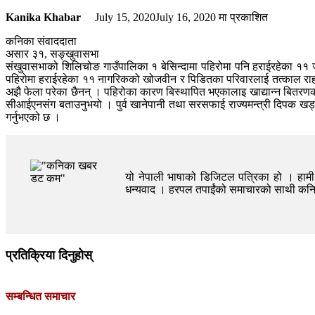
Kanika Khabar
July 15, 2020
July 16, 2020
मा प्रकाशित
कनिका संवाददाता
असार ३१, सङ्खुवासभा
संखुवासभाको शिलिचोङ गाउँपालिका १ बेसिन्दामा पहिरोमा पनि हराईरहेका ११ 
पहिरोमा हराईरहेका ११ नागरिकको खोजवीन र पिडितका परिवारलाई तत्काल राह
अझै फेला परेका छैनन् । पहिरोका कारण बिस्थापित भएकालाइ खाद्यान्न बितरणक
सीआईएनसंग बताउनुभयो । पुर्व खानेपानी तथा सरसफाई राज्यमन्त्री दिपक खड्क
गर्नुभएको छ ।
यो नेपाली भाषाको डिजिटल पत्रिका हो । हामी त
धन्यवाद । हरपल तपाईंको समाचारको साथी क
प्रतिक्रिया दिनुहोस्
सम्बन्धित समाचार