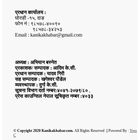
प्रधान कार्यालय :
घोराही -१५, दाङ
फोन नं : ९८५७८-४००९०
९८५७८-३४२५३
Email : kanikakhabar@gmail.com
अध्यक्ष : अभियान बस्नेत
प्रकाशक/ सम्पादक : आदिम के.सी.
प्रधान सम्पादक : यादव गिरी
सह सम्पादक : खगेश्वर पौडेल
व्यवस्थापक : दुर्गा के.सी.
सूचना विभाग दर्ता नम्बर:४०४१-२०७९/८०
,
प्रेस काउन्सिल नेपाल सूचिकृत नम्बर :४०३३
© Copyight 2020 Kanikakhabar.com.
All Rights Reserved || Powered By :
Yess
C