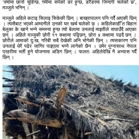
‘वर्षामा छानो चुहिन्छ, गर्मीमा सर्पको डर हुन्छ, डरैडरमा जिन्दगी चलेको छ’,
मञ्जुले भनिन् ।
मञ्जुले अहिले कटाइ सिलाइ सिकेकी छिन् । बाख्रापालन पनि गर्दै आएकी छिन्
। त्यसैबाट भएको आम्दनीले उनको घर खर्च चलेको छ । कहिलेकाहीँ त बिहान
बेलुका के खाने भन्ने समस्या हुन्छ त्यो बेलामा उनलाई माइतीले सघाउँदै आएका
छन् । अहिले मञ्जुकी छोरी ११ कक्षामा पढ्छिन्, छोरा ४ कक्षामा पढदै छन् ।
छोरीले आमाको दुःख, गरिबी सबै देखेकी अनि भोगेकी छिन् । त्यसकारण पनि
उनलाई धेरै पढेर जागिर पाइएला भन्ने लागेको छैन । उमेर पुग्नासाथ नेपाल
प्रहरीमा भर्ती हुने योजनामा अडिग छिन् । फलतः अहिलेदेखि नै अभ्यास गर्दै
छिन् ।