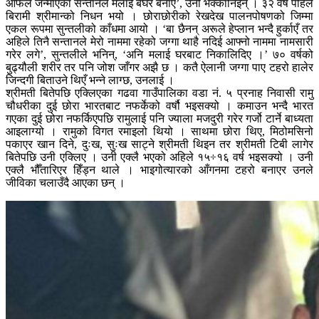
आफैँले जन्माएका सन्तानले मलाई बेघर बनाए’, उनी भक्कानिइन् । ३२ वर्ष पहिले
बिरामी श्रीमान्को निधन भयो । छोराछोरीको रेखदेख पालनपोषणको जिम्मा
एकल रूपमा सुन्तलीको काँधमा आयो । ‘बा छैनन् अरूले हेप्लान भन्दै हुर्काएँ तर
अहिले तिनै सन्तानले मेरो नाममा रहेको जग्गा थाहै नदिई आफ्नो नाममा नामसारी
गरेर लगे’, सुन्तलीले भनिन्, ‘अनि मलाई घरबाट निकालिदिए ।’ ७० वर्षको
बुढ्यौली शरीर तर पनि जोश जाँगर अझै छ । कतै ऐलानी जग्गा पाए टहरो हालेर
जिन्दगी बिताउने थिएँ भन्ने लाग्छ, उनलाई ।
श्रीमती बितेपछि एक्लिएका गढवा गाउँपालिका वडा नं. ५ प्रनाह निवासी रामु
चौधरीका दुई छोरा भारतबाट नफर्केको वर्षौ भइसक्यो । कमाउन भन्दै भारत
गएका दुई छोरा नफर्किएपछि रामुलाई पनि ज्याला मजदुरी गरेर गर्जो टार्ने बाध्यता
आइलाग्यो । रामुको विगत रमाइलो थियो । साथमा छोरा थिए, मिठोमसिनो
पकाएर खान दिने, दुःख, सुःख साट्ने श्रीमती थिइन तर श्रीमती टिबी लागेर
बितेपछि उनी एक्लिए । उनी एक्लै भएको अहिले १५÷१६ वर्ष भइसक्यो । उनी
एक्लै भौँतारिएर हिँड्न थाले । भाइगोत्यारको आँगनमा टहरो बनाएर उनले
जीविका चलाउँदै आएका छन् ।