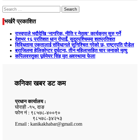
Search
for:
भर्खरै प्रकाशित
रास्वपाले भदौदेखि ‘नागरिक, नीति र नेतृत्व’ कार्यक्रम सुरु गर्ने
देशभर ९६ प्रतिशत धान रोपाइँ, सुदूरपश्चिममा शतप्रतिशत
विविधतामा एकतालाई संविधानले सुनिश्चित गरेको छ- राष्ट्रपति पौडेल
ब्राजिलमा हेलिकोप्टर दुर्घटना, तीन महिलासहित चार जनाको मृत्यु
कपिलवस्तुका पूर्वमेयर सिंह मृत अवस्थामा फेला
कनिका खबर डट कम
प्रधान कार्यालय :
घोराही -१५, दाङ
फोन नं : ९८५७८-४००९०
९८५७८-३४२५३
Email : kanikakhabar@gmail.com