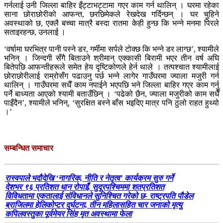
गर्नलाई उनी जिल्ला बाहिर इँट्टाभट्टामा गएर काम गर्न थालिन् । घरमा रहेका
साना छोराछोरीको आफन्त, छरछिमेकले रेखदेख गर्दिन्छन् । घर चुहिने
अवस्थाको छ, एक्लै बच्चा मात्रै बस्दा रातमा केही हुन्छ कि भन्ने मनमा पिरले
सताइरहन्छ, उनलाई ।
‘वर्षामा घरभित्र पानी पस्ने डर, गर्मीमा सर्पले टोक्छ कि भन्ने डर लाग्छ’, श्यामीले
भनिन् । जिन्दगी सँगै बिताउने श्रीमान् एक्कासी बिरामी भएर तीन वर्ष अघि
बितेपछि आफन्तीहरूले समेत हेय दृष्टिकोणले हेर्न थाले । तत्पश्चात श्यामीलाई
छोराछोरीलाई राम्रोसँग पढाउनु पर्छ भन्ने लागेर गाउँघरमा ज्याला मजुरी गर्न
थालिन् । गाउँघरमा सधैँ काम नपाईने भएपछि भने जिल्ला बाहिर गएर काम गर्नु
पर्ने बाध्यता आएको श्यामी बताउँछिन् । ‘पढेको छैन, ज्याला मजुरीको काम सधैँ
पाइँदैन’, श्यामीले भनिन्, ‘सुरक्षित बस्ने बाँस भइदिए मात्र पनि ठुलो राहत हुथ्यो
।’
सम्बन्धित समाचार
रास्वपाले भदौदेखि ‘नागरिक, नीति र नेतृत्व’ कार्यक्रम सुरु गर्ने
देशभर ९६ प्रतिशत धान रोपाइँ, सुदूरपश्चिममा शतप्रतिशत
विविधतामा एकतालाई संविधानले सुनिश्चित गरेको छ- राष्ट्रपति पौडेल
ब्राजिलमा हेलिकोप्टर दुर्घटना, तीन महिलासहित चार जनाको मृत्यु
कपिलवस्तुका पूर्वमेयर सिंह मृत अवस्थामा फेला