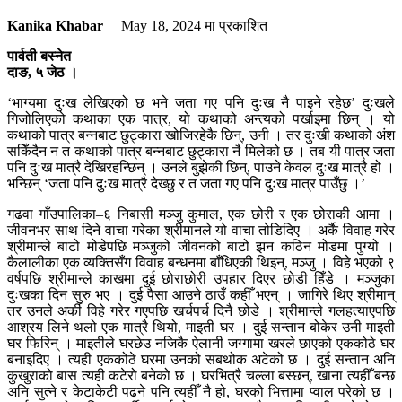
Kanika Khabar
May 18, 2024
मा प्रकाशित
पार्वती बस्नेत
दाङ, ५ जेठ ।
‘भाग्यमा दुःख लेखिएको छ भने जता गए पनि दुःख नै पाइने रहेछ’ दुःखले
गिजोलिएको कथाका एक पात्र, यो कथाको अन्त्यको पर्खाइमा छिन् । यो
कथाको पात्र बन्नबाट छुट्कारा खोजिरहेकै छिन्, उनी । तर दुःखी कथाको अंश
सकिँदैन न त कथाको पात्र बन्नबाट छुट्कारा नै मिलेको छ । तब यी पात्र जता
पनि दुःख मात्रै देखिरहन्छिन् । उनले बुझेकी छिन्, पाउने केवल दुःख मात्रै हो ।
भन्छिन् ‘जता पनि दुःख मात्रै देख्छु र त जता गए पनि दुःख मात्र पाउँछु ।’
गढवा गाँउपालिका–६ निबासी मञ्जु कुमाल, एक छोरी र एक छोराकी आमा ।
जीवनभर साथ दिने वाचा गरेका श्रीमानले यो वाचा तोडिदिए । अर्कै विवाह गरेर
श्रीमान्ले बाटो मोडेपछि मञ्जुको जीवनको बाटो झन कठिन मोडमा पुग्यो ।
कैलालीका एक व्यक्तिसँग विवाह बन्धनमा बाँधिएकी थिइन्, मञ्जु । विहे भएको ९
वर्षपछि श्रीमान्ले काखमा दुई छोराछोरी उपहार दिएर छोडी हिँडे । मञ्जुका
दुःखका दिन सुरु भए । दुई पैसा आउने ठाउँ कहीँ भएन् । जागिरे थिए श्रीमान्
तर उनले अर्की विहे गरेर गएपछि खर्चपर्च दिनै छोडे । श्रीमान्ले गलहत्याएपछि
आश्रय लिने थलो एक मात्रै थियो, माइती घर । दुई सन्तान बोकेर उनी माइती
घर फिरिन् । माइतीले घरछेउ नजिकै ऐलानी जग्गामा खरले छाएको एककोठे घर
बनाइदिए । त्यही एककोठे घरमा उनको सबथोक अटेको छ । दुई सन्तान अनि
कुखुराको बास त्यही कटेरो बनेको छ । घरभित्रै चल्ला बस्छन्, खाना त्यहीँ बन्छ
अनि सुत्ने र केटाकेटी पढने पनि त्यहीँ नै हो, घरको भित्तामा प्वाल परेको छ ।