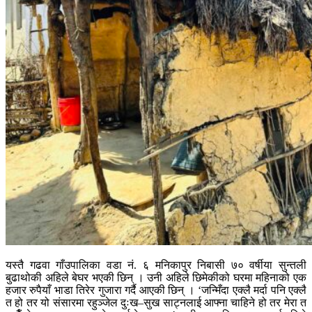
यस्तै गढवा गाँउपालिका वडा नं. ६ मनिकापुर निबासी ७० वर्षीया सुन्तली
बुढाथोकी अहिले बेघर भएकी छिन् । उनी अहिले छिमेकीको घरमा महिनाको एक
हजार रुपैयाँ भाडा तिरेर गुजारा गर्दै आएकी छिन् । ‘जन्मिँदा एक्लै मर्दा पनि एक्लै
त हो तर यो संसारमा रहुञ्जेल दुःख–सुख साट्नलाई आफ्ना चाहिने हो तर मेरा त