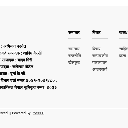
समाचार
विचार
कला/स
ष : अभियान बस्नेत
समाचार
विचार
साहित्
शक/ सम्पादक : आदिम के.सी.
राजनीति
सम्पादकीय
कला
न सम्पादक : यादव गिरी
खेलकुद
पाठकपत्र
्पादक : खगेश्वर पौडेल
अन्तरवार्ता
थापक : दुर्गा के.सी.
 विभाग दर्ता नम्बर:४०४१-२०७९/८०
,
 काउन्सिल नेपाल सूचिकृत नम्बर :४०३३
erved || Powered By :
Yess C