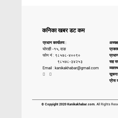
कनिका खबर डट कम
प्रधान कार्यालय :
अध्यक्
घोराही -१५, दाङ
प्रका
फोन नं : ९८५७८-४००९०
प्रधा
९८५७८-३४२५३
सह सम
Email : kanikakhabar@gmail.com
व्यवस्
सूचना
प्रेस
© Copyight 2020 Kanikakhabar.com.
All Rights Res