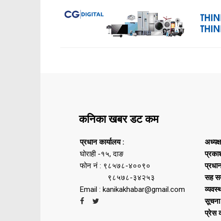
कनिका खबर डट कम
प्रधान कार्यालय :
अध्यक्
घोराही -१५, दाङ
प्रका
फोन नं : ९८५७८-४००९०
प्रधा
९८५७८-३४२५३
सह सम
Email : kanikakhabar@gmail.com
व्यवस्
सूचना
प्रेस