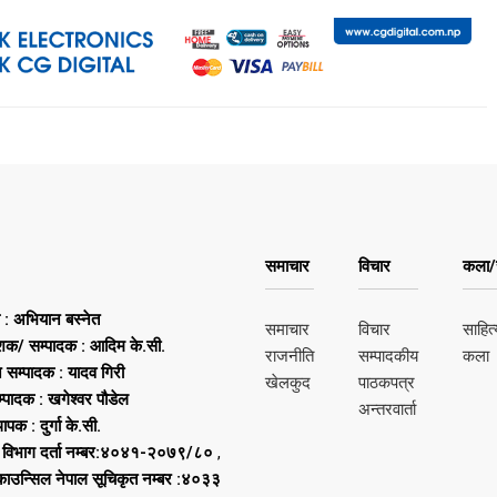
समाचार
विचार
कला/स
ष : अभियान बस्नेत
समाचार
विचार
साहित्
शक/ सम्पादक : आदिम के.सी.
राजनीति
सम्पादकीय
कला
न सम्पादक : यादव गिरी
खेलकुद
पाठकपत्र
्पादक : खगेश्वर पौडेल
अन्तरवार्ता
थापक : दुर्गा के.सी.
 विभाग दर्ता नम्बर:४०४१-२०७९/८०
,
 काउन्सिल नेपाल सूचिकृत नम्बर :४०३३