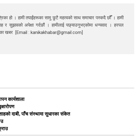
रिका हो । हामी तपाईंहरूका सामु छुटै महत्वको साथ समाचार पस्कदै छौँँ । हामी
ाह र सुझावको अपेक्षा गर्दछौं । हामीलाई पछ्याउनुभएकोमा धन्यवाद । हरपल
निका खबर [Email : kanikakhabar@gmail.com]
थापन कार्यशाला
ृक्षारोपण
ी शाहको दाबी, पाँच संस्थामा सुधारका संकेत
ाउ
क्राउ