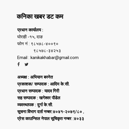
कनिका खबर डट कम
प्रधान कार्यालय :
घोराही -१५, दाङ
फोन नं : ९८५७८-४००९०
९८५७८-३४२५३
Email : kanikakhabar@gmail.com
अध्यक्ष : अभियान बस्नेत
प्रकाशक/ सम्पादक : आदिम के.सी.
प्रधान सम्पादक : यादव गिरी
सह सम्पादक : खगेश्वर पौडेल
व्यवस्थापक : दुर्गा के.सी.
सूचना विभाग दर्ता नम्बर:४०४१-२०७९/८०
,
प्रेस काउन्सिल नेपाल सूचिकृत नम्बर :४०३३