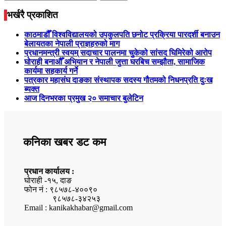
for:
भर्खरै प्रकाशित
काठमाडौँ विश्वविद्यालयको उपकुलपति छनोट प्रक्रिया पारदर्शी बनाउन
बेलायतका नेपाली प्राज्ञहरुको माग
प्रधानमन्त्री स्वयम् सदाचार पालनमा चुुकेको सांसद घिमिरेको आरोप
घोराही बनाऔँ अभियान र नेपाली जुत्ता घरबिच सम्झौता, सामाजिक
कार्यमा सहकार्य गर्ने
पत्रकार महासंघ दाङका संस्थापक सदस्य गौतमको निधनप्रति दुःख
ब्यक्त
आज दिनभरका प्रमुख २० समाचार बुलेटिन
कनिका खबर डट कम
प्रधान कार्यालय :
घोराही -१५, दाङ
फोन नं : ९८५७८-४००९०
९८५७८-३४२५३
Email : kanikakhabar@gmail.com