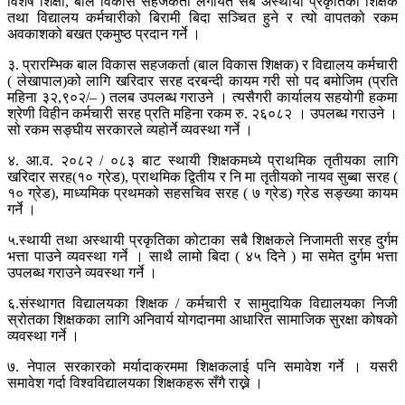
विशेष शिक्षा, बाल विकास सहजकर्ता लगायत सबै अस्थायी प्रकृतिका शिक्षक
तथा विद्यालय कर्मचारीको बिरामी बिदा सञ्चित हुने र त्यो वापतको रकम
अवकाशको बखत एकमुष्ठ प्रदान गर्ने ।
३. प्रारम्भिक बाल विकास सहजकर्ता (बाल विकास शिक्षक) र विद्यालय कर्मचारी
( लेखापाल)को लागि खरिदार सरह दरबन्दी कायम गरी सो पद बमोजिम (प्रति
महिना ३२,९०२/– ) तलब उपलब्ध गराउने । त्यसैगरी कार्यालय सहयोगी हकमा
श्रेणी विहीन कर्मचारी सरह प्रति महिना रकम रु. २६०८२ । उपलब्ध गराउने ।
सो रकम सङ्घीय सरकारले व्यहोर्ने व्यवस्था गर्ने ।
४. आ.व. २०८२ / ०८३ बाट स्थायी शिक्षकमध्ये प्राथमिक तृतीयका लागि
खरिदार सरह(१० ग्रेड), प्राथमिक द्वितीय र नि मा तृतीयको नायव सुब्बा सरह (
१० ग्रेड), माध्यमिक प्रथमको सहसचिव सरह ( ७ ग्रेड) ग्रेड सङ्ख्या कायम
गर्ने ।
५.स्थायी तथा अस्थायी प्रकृतिका कोटाका सबै शिक्षकले निजामती सरह दुर्गम
भत्ता पाउने व्यवस्था गर्ने । साथै लामो बिदा ( ४५ दिने ) मा समेत दुर्गम भत्ता
उपलब्ध गराउने व्यवस्था गर्ने ।
६.संस्थागत विद्यालयका शिक्षक / कर्मचारी र सामुदायिक विद्यालयका निजी
स्रोतका शिक्षकका लागि अनिवार्य योगदानमा आधारित सामाजिक सुरक्षा कोषको
व्यवस्था गर्ने ।
७. नेपाल सरकारको मर्यादाक्रममा शिक्षकलाई पनि समावेश गर्ने । यसरी
समावेश गर्दा विश्वविद्यालयका शिक्षकहरू सँगै राख्ने ।