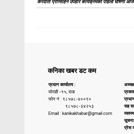
करदाता प्रोत्साहन उपहार कार्यक्रमको पहिलो घोषणा आज ह
कनिका खबर डट कम
प्रधान कार्यालय :
अध्यक्
घोराही -१५, दाङ
प्रका
फोन नं : ९८५७८-४००९०
प्रधा
९८५७८-३४२५३
सह सम
Email : kanikakhabar@gmail.com
व्यवस्
सूचना
प्रेस