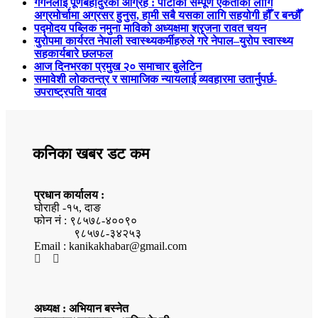
गगनलाई पूर्णबहादुरको आग्रह : पार्टीको सम्पूर्ण एकताका लागि
अग्रमोर्चामा अग्रसर हुनुस, हामी सबै यसका लागि सहयोगी हौँ र बन्छौँ
पद्मोदय पब्लिक नमुना माविको अध्यक्षमा श्रृजना रावत चयन
युरोपमा कार्यरत नेपाली स्वास्थ्यकर्मीहरुले गरे नेपाल–युरोप स्वास्थ्य
सहकार्यबारे छलफल
आज दिनभरका प्रमुख २० समाचार बुलेटिन
समावेशी लोकतन्त्र र सामाजिक न्यायलाई व्यवहारमा उतार्नुपर्छ-
उपराष्ट्रपति यादव
कनिका खबर डट कम
प्रधान कार्यालय :
घोराही -१५, दाङ
फोन नं : ९८५७८-४००९०
९८५७८-३४२५३
Email : kanikakhabar@gmail.com
अध्यक्ष : अभियान बस्नेत