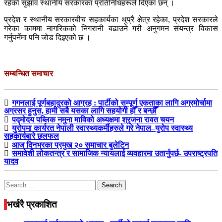
रहेको सुझाव स्थानीय सरकारका प्रतिनिधिहरूले दिएका छन् ।
प्रदेश र स्थानीय सरकारबीच सहकार्यका थुप्रै क्षेत्र रहेका, प्रदेश सरकारले
गरेका काममा नागरिकको निगरानी बढाउने गरी अनुगमन संयन्त्र विकास
गर्नुपर्नेमा पनि जोड दिइएको छ ।
सम्बन्धित समाचार
गगनलाई पूर्णबहादुरको आग्रह : पार्टीको सम्पूर्ण एकताका लागि अग्रमोर्चामा
अग्रसर हुनुस, हामी सबै यसका लागि सहयोगी हौँ र बन्छौँ
पद्मोदय पब्लिक नमुना माविको अध्यक्षमा श्रृजना रावत चयन
युरोपमा कार्यरत नेपाली स्वास्थ्यकर्मीहरुले गरे नेपाल–युरोप स्वास्थ्य
सहकार्यबारे छलफल
आज दिनभरका प्रमुख २० समाचार बुलेटिन
समावेशी लोकतन्त्र र सामाजिक न्यायलाई व्यवहारमा उतार्नुपर्छ- उपराष्ट्रपति
यादव
Search
for:
भर्खरै प्रकाशित