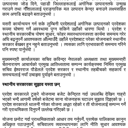
उत्पादनमा जोड दिने, पहाडी जिल्लाहरूलाई अर्गानिक उत्पादनतर्फ उन्मुख
गराउने तथा गौँशालालाई प्राङ्गारिक मल उत्पादन केन्द्र बनाउने लक्ष्यसहित
काम अगाडि बढाइने बताउनुभयो ।
यसरी कार्यान्वयन गर्न सके लुम्बिनी प्रदेशलाई अर्गानिक उत्पादनको प्रदेशका
रूपमा घोषणा गर्ने अवस्थामा पुग्न सकिने उहाँको धारणा थियो । प्रदेश र
स्थानीय सरकारबीच पोषण सुधार, फोहर व्यवस्थापनजस्ता कार्यमा समन्वय गरेर
अघि बढ्नुपर्ने आवश्यकता औंल्याउँदै उहाँले प्रदेशबाट परेका योजनाबारे स्थानीय
सरकार बेखबर हुन नहुने बताउनुभयो । त्यसका लागि प्रभावकारी समन्वय गरिने
पनि स्पष्ट पार्नुभयो ।
मुख्यमन्त्री कार्यालयका सचिव कविन्द्र नेपालको अध्यक्षता तथा मुख्यमन्त्री
चेतनारायण आचार्यको प्रमुख आतिथ्यतामा सम्पन्न कार्यक्रममा निमित्त प्रमुख
सचिव ईश्वरराज पौडेलले प्रदेश सरकार र स्थानीय तहबीचको सहकार्य र
समन्वयलाई नयाँ उचाइमा पुर्याइने बताउनुभयो ।
स्थानीय सरकारका सुझाव यस्ता छन्
प्रदेश सरकारले टुक्रे योजनामा बजेट केन्द्रित गर्दा उपलब्धि देखिन गाह्रो
भएको भन्दै आगामी वर्षको बजेटमा साना योजनाहरू घटाउन सुझाव दिइएको छ ।
प्रदेश सरकारले थालनी गरेका योजना अधूरा रहेको र ती योजनालाई सम्पन्न गर्ने
गरी प्राथमिकता दिनुपर्ने उल्लेख गरिएको छ ।
योजना छनोट गर्दा प्राथमिकताको आधार तय गर्नुपर्ने, प्रत्येक पालिकामा कानुन
अधिकृत पठाउनुपर्ने, सचिवालय व्यवस्थापनका लागि नीति सुधार आवश्यक