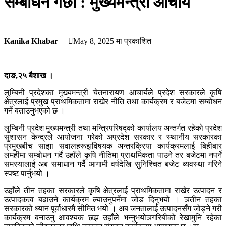
सम्बोधन गर्छौं : मुख्यमन्त्री आचार्य
Kanika Khabar
May 8, 2025
मा प्रकाशित
दाङ,२५ बैशाख ।
लुम्बिनी प्रदेशका मुख्यमन्त्री चेतनारायण आचार्यले प्रदेश सरकारले कृषि
क्षेत्रलाई प्रमुख प्राथमिकतामा राखेर नीति तथा कार्यक्रम र बजेटमा सम्बोधन
गर्ने बताउनुभएको छ ।
लुम्बिनी प्रदेश मुख्यमन्त्री तथा मन्त्रिपरिषद्को कार्यालय अन्तर्गत रहेको प्रदेश
सुशासन केन्द्रले आयोजना गरेको ञप्रदेश सरकार र स्थानीय सरकारका
प्रमुखबीच साझा सवालहरूझविषयक अन्तरक्रिया कार्यक्रमलाई बिहीबार
लमहीमा सम्बोधन गर्दै उहाँले कृषि नीतिमा प्राथमिकता पाउने तर बजेटमा नपर्ने
समस्यालाई अब समाधान गर्दै आगामी वर्षदेखि सुनिश्चित बजेट व्यवस्था गरिने
स्पष्ट पार्नुभयो ।
उहाँले तीन तहका सरकारले कृषि क्षेत्रलाई प्राथमिकतामा राखेर उत्पादन र
उत्पादकत्व बढाउने कार्यक्रम ल्याउनुपर्नेमा जोड दिनुभयो । ञतीन तहका
सरकारको ध्यान पूर्वाधारमै सीमित भयो । अब जनतालाई उत्पादनसँग जोड्ने गरी
कार्यक्रम बनाउनु आवश्यक छझ उहाँले भन्नुभयोञगरिबीको रेखामुनि रहेका