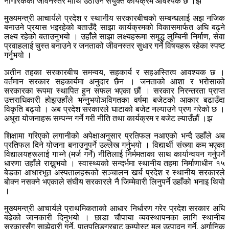
नागरिकको जीवनस्तर माथि उठाउन संयुक्त कार्यक्रम आवश्यक छ ।झ
मुख्यमन्त्री आचार्यले प्रदेश र स्थानीय सरकारबीचको सम्बन्धलाई अझ नजिक
बनाउने प्रयास भइरहेको बताउँदै साझा कार्यक्रमको विकासमार्फत अघि बढ्ने
लक्ष्य रहेको बताउनुभयो । उहाँले साझा लक्ष्यहरूमा समृद्ध लुम्बिनी निर्माण, सेवा
प्रवाहलाई चुस्त बनाउने र जनताको जीवनस्तर सुधार गर्ने विषयहरू रहेका स्पष्ट
गर्नुभयो ।
ञतीन तहका सरकारबीच समन्वय, सहकार्य र सहअस्तित्व आवश्यक छ ।
वर्तमान सरकार सहकार्यमा अनुदार छैन । जनताको आशा र भरोसाको
सरकारका रूपमा स्थापित हुन सफल भएका छौं । सरकार निरन्तरता प्राप्त
उत्तराधिकारी होझउहाँले भन्नुभयोञविगतका वर्षमा बजेटको आकार बढाउँदा
विकृति बढ्यो । अब प्रदेश सरकारले घाटाको बजेट नल्याउने प्रण गरेको छ ।
अधुरा योजनाहरू सम्पन्न गर्ने गरी नीति तथा कार्यक्रम र बजेट ल्याउँछौं ।झ
शिक्षामा गरिएको लगानीको अपेक्षाअनुसार प्रतिफल नआएको भन्दै उहाँले अब
प्रतिफल दिने योजना बनाउनुपर्ने उल्लेख गर्नुभयो । विद्यार्थी संख्या कम भएका
विद्यालयहरूलाई गाभ्ने (मर्ज गर्ने) नीतिलाई निर्ममताका साथ कार्यान्वयन गर्नुपर्ने
धारणा उहाँले राख्नुभयो । स्वास्थ्यको सन्दर्भमा स्थानीय तहमा निर्माणाधीन १५
बेडका आधारभूत अस्पतालहरूको सञ्चालन खर्च प्रदेश र स्थानीय सरकारले
बोक्न नसक्ने भएकाले संघीय सरकारले नै जिम्मेवारी लिनुपर्ने उहाँको भनाइ थियो
।
मुख्यमन्त्री आचार्यले प्राथमिकताको आधार निर्धारण गरेर प्रदेश सरकार अघि
बढेको जानकारी दिनुभयो । छाडा चौपाया व्यवस्थापनका लागि स्थानीय
सरकारसँग साझेदारी गर्ने, पातपतिङ्गरबाट कम्पोस्ट मल उत्पादन गर्ने, अर्गानिक