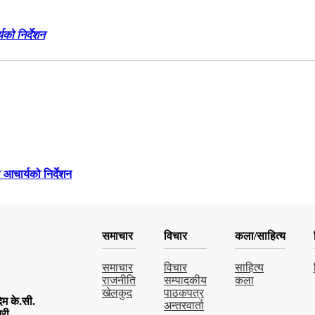
को निर्देशन
 आचार्यको निर्देशन
समाचार
विचार
कला/साहित्य
समाचार
विचार
साहित्य
राजनीति
सम्पादकीय
कला
खेलकुद
पाठकपत्र
म के.सी.
अन्तरवार्ता
िरी