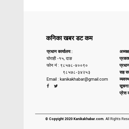
कनिका खबर डट कम
प्रधान कार्यालय :
अध्यक्
घोराही -१५, दाङ
प्रका
फोन नं : ९८५७८-४००९०
प्रधा
९८५७८-३४२५३
सह सम
Email : kanikakhabar@gmail.com
व्यवस्
सूचना
प्रेस
© Copyight 2020 Kanikakhabar.com.
All Rights Res