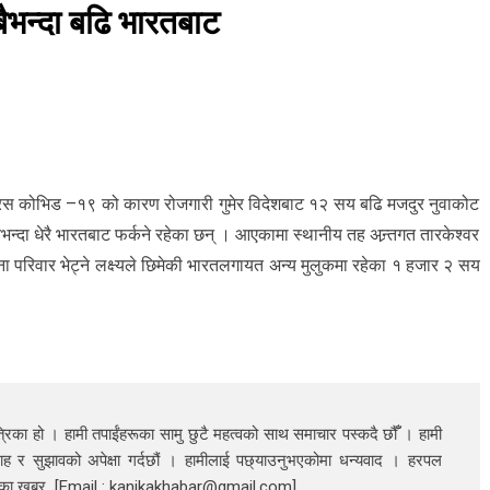
भन्दा बढि भारतबाट
भाइरस कोभिड –१९ को कारण रोजगारी गुमेर विदेशबाट १२ सय बढि मजदुर नुवाकोट
न्दा धेरै भारतबाट फर्कने रहेका छन् । आएकामा स्थानीय तह अन्र्तगत तारकेश्वर
ा परिवार भेट्ने लक्ष्यले छिमेकी भारतलगायत अन्य मुलुकमा रहेका १ हजार २ सय
रिका हो । हामी तपाईंहरूका सामु छुटै महत्वको साथ समाचार पस्कदै छौँँ । हामी
ाह र सुझावको अपेक्षा गर्दछौं । हामीलाई पछ्याउनुभएकोमा धन्यवाद । हरपल
निका खबर [Email : kanikakhabar@gmail.com]