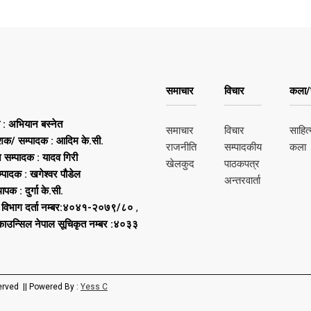
समाचार
विचार
कला/स
ष : अभियान बस्नेत
समाचार
विचार
साहित्
शक/ सम्पादक : आदिम के.सी.
राजनीति
सम्पादकीय
कला
न सम्पादक : यादव गिरी
खेलकुद
पाठकपत्र
्पादक : खगेश्वर पौडेल
अन्तरवार्ता
थापक : दुर्गा के.सी.
 विभाग दर्ता नम्बर:४०४१-२०७९/८०
,
 काउन्सिल नेपाल सूचिकृत नम्बर :४०३३
erved || Powered By :
Yess C