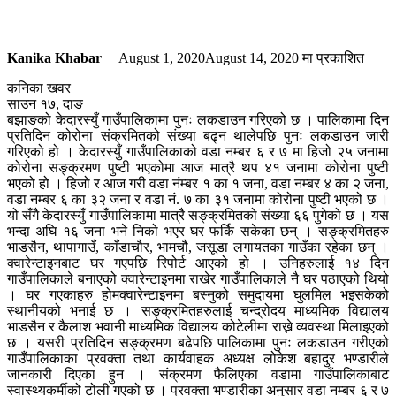
Kanika Khabar
August 1, 2020
August 14, 2020
मा प्रकाशित
कनिका खवर
साउन १७, दाङ
बझाङको केदारस्युँ गाउँपालिकामा पुनः लकडाउन गरिएको छ । पालिकामा दिन
प्रतिदिन कोरोना संक्रमितको संख्या बढ्न थालेपछि पुनः लकडाउन जारी
गरिएको हो । केदारस्युँ गाउँपालिकाको वडा नम्बर ६ र ७ मा हिजो २५ जनामा
कोरोना सङ्क्रमण पुष्टी भएकोमा आज मात्रै थप ४१ जनामा कोरोना पुष्टी
भएको हो । हिजो र आज गरी वडा नंम्बर १ का १ जना, वडा नम्बर ४ का २ जना,
वडा नम्बर ६ का ३२ जना र वडा नं. ७ का ३१ जनामा कोरोना पुष्टी भएको छ ।
यो सँगै केदारस्युँ गाउँपालिकामा मात्रै सङ्क्रमितको संख्या ६६ पुगेको छ । यस
भन्दा अघि १६ जना भने निको भएर घर फर्कि सकेका छन् । सङ्क्रमितहरु
भाडसैन, थापागाउँ, काँडाचौर, भामचौ, जसूडा लगायतका गाउँका रहेका छन् ।
क्वारेन्टाइनबाट घर गएपछि रिपोर्ट आएको हो । उनिहरुलाई १४ दिन
गाउँपालिकाले बनाएको क्वारेन्टाइनमा राखेर गाउँपालिकाले नै घर पठाएको थियो
। घर गएकाहरु होमक्वारेन्टाइनमा बस्नुको समुदायमा घुलमिल भइसकेको
स्थानीयको भनाई छ । सङ्क्रमितहरुलाई चन्द्रोदय माध्यमिक विद्यालय
भाडसैन र कैलाश भवानी माध्यमिक विद्यालय कोटेलीमा राख्ने व्यवस्था मिलाइएको
छ । यसरी प्रतिदिन सङ्क्रमण बढेपछि पालिकामा पुनः लकडाउन गरीएको
गाउँपालिकाका प्रवक्ता तथा कार्यवाहक अध्यक्ष लोकेश बहादुर भण्डारीले
जानकारी दिएका हुन । संक्रमण फैलिएका वडामा गाउँपालिकाबाट
स्वास्थ्यकर्मीको टोली गएको छ । प्रवक्ता भण्डारीका अनुसार वडा नम्बर ६ र ७