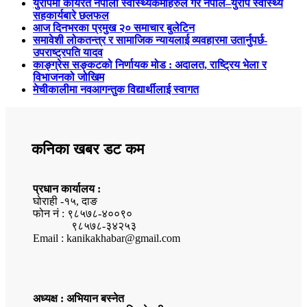
युरोपमा कार्यरत नेपाली स्वास्थ्यकर्मीहरुले गरे नेपाल–युरोप स्वास्थ्य
सहकार्यबारे छलफल
आज दिनभरका प्रमुख २० समाचार बुलेटिन
समावेशी लोकतन्त्र र सामाजिक न्यायलाई व्यवहारमा उतार्नुपर्छ-
उपराष्ट्रपति यादव
काङ्ग्रेस सङ्कटको निर्णायक मोड : अदालत, राष्ट्रिय भेला र
विभाजनको जोखिम
मेचीकालीमा नवआगन्तुक विद्यार्थीलाई स्वागत
कनिका खबर डट कम
प्रधान कार्यालय :
घोराही -१५, दाङ
फोन नं : ९८५७८-४००९०
९८५७८-३४२५३
Email : kanikakhabar@gmail.com
अध्यक्ष : अभियान बस्नेत