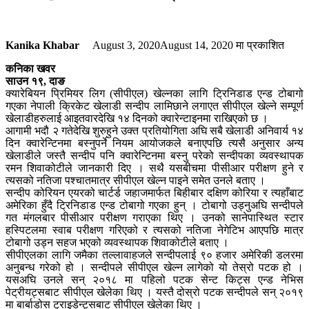
Kanika Khabar
August 3, 2020
August 14, 2020
मा प्रकाशित
कनिका खवर
साउन १९, दाङ
क्यारेबियन प्रिमियर लिग (सीपीएल) खेल्नका लागि ट्रिनिडाड एन्ड टोबागो
गएका नेपाली क्रिकेट खेलाडी सन्दीप लामिछाने लगाएत सीपीएल खेल्ने सम्पूर्ण
खेलाडीहरुलाई आइतवारदेखि १४ दिनको क्वारेन्टाइनमा राखिएको छ ।
आगामी भदौ २ गतेदेखि शुरुहुने उक्त प्रतियोगिता अघि सबै खेलाडी अनिवार्य १४
दिन क्वारेन्टिनमा बस्नुपर्ने नियम आयोजकले बनाएपछि त्यसै अनुसार अन्य
खेलाडीले जस्तै सन्दीप पनि क्वारेन्टिनमा बस्नु परेको सन्दीपका व्यवस्थापक
रमन शिवाकोटीले जानकारी दिए । सथै यसबीचमा पीसीआर परीक्षण हुने र
त्यसको नतिजा पश्चातमात्र सीपीएल खेल्न पाइने समेत उनले बताए ।
सन्दीप कोरियन एयरको चार्टर्ड जहाजमार्फत बिहीबार दक्षिण कोरिया र त्यहाँबाट
अमेरिका हुँदै ट्रिनिडाड एन्ड टोबागो गएका हुन् । टोबागो उड्नुअघि सन्दीपले
गत मंगलबार पीसीआर परीक्षण गराएका थिए । उनको सानेपास्थित स्टार
हस्पिटलमा स्वाब परीक्षण गरिएको र त्यसको नतिजा नेगेटिभ आएपछि मात्र
टोबागो उड्न सहज भएको व्यवस्थापक शिवाकोटीले बताए ।
सीपीएलका लागि जमैका तल्लावाहजले सन्दीपलाई ९० हजार अमेरिकी डलरमा
अनुबन्ध गरेको हो । सन्दीपले सीपीएल खेल्न लागेको यो तेस्रो पटक हो ।
यसअघि उनले सन् २०१८ मा पहिलो पटक सेन्ट किट्स एन्ड नेभिस
पेट्रीयट्सबाट सीपीएल खेलेका थिए । यस्तै दोस्रो पटक सन्दीपले सन् २०१९
मा बार्बाडोस ट्राइडेन्ट्सबाट सीपीएल खेलेका थिए ।