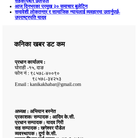
सहकार्यबारे छलफल
आज दिनभरका प्रमुख २० समाचार बुलेटिन
समावेशी लोकतन्त्र र सामाजिक न्यायलाई व्यवहारमा उतार्नुपर्छ-
उपराष्ट्रपति यादव
कनिका खबर डट कम
प्रधान कार्यालय :
घोराही -१५, दाङ
फोन नं : ९८५७८-४००९०
९८५७८-३४२५३
Email : kanikakhabar@gmail.com
अध्यक्ष : अभियान बस्नेत
प्रकाशक/ सम्पादक : आदिम के.सी.
प्रधान सम्पादक : यादव गिरी
सह सम्पादक : खगेश्वर पौडेल
व्यवस्थापक : दुर्गा के.सी.