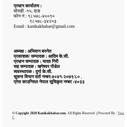
प्रधान कार्यालय :
घोराही -१५, दाङ
फोन नं : ९८५७८-४००९०
९८५७८-३४२५३
Email : kanikakhabar@gmail.com
अध्यक्ष : अभियान बस्नेत
प्रकाशक/ सम्पादक : आदिम के.सी.
प्रधान सम्पादक : यादव गिरी
सह सम्पादक : खगेश्वर पौडेल
व्यवस्थापक : दुर्गा के.सी.
सूचना विभाग दर्ता नम्बर:४०४१-२०७९/८०
,
प्रेस काउन्सिल नेपाल सूचिकृत नम्बर :४०३३
© Copyight 2020 Kanikakhabar.com.
All Rights Reserved || Powered By :
Yess
C