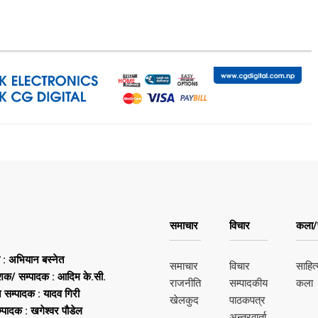
समाचार
विचार
कला/स
ष : अभियान बस्नेत
समाचार
विचार
साहित्
शक/ सम्पादक : आदिम के.सी.
राजनीति
सम्पादकीय
कला
न सम्पादक : यादव गिरी
खेलकुद
पाठकपत्र
्पादक : खगेश्वर पौडेल
अन्तरवार्ता