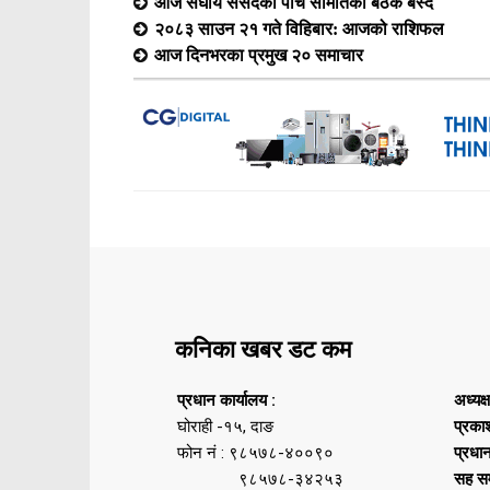
आज संघीय संसदका पाँच समितिको बैठक बस्दै
२०८३ साउन २१ गते विहिबार: आजको राशिफल
आज दिनभरका प्रमुख २० समाचार
कनिका खबर डट कम
प्रधान कार्यालय :
अध्यक्
घोराही -१५, दाङ
प्रका
फोन नं : ९८५७८-४००९०
प्रधा
९८५७८-३४२५३
सह सम