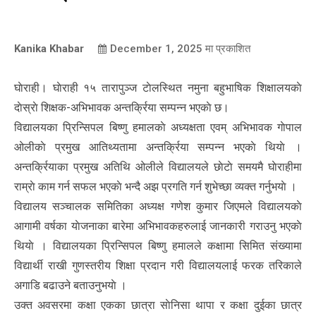
Kanika Khabar
December 1, 2025
मा प्रकाशित
घाेराही। घाेराही १५ तारापुञ्ज टाेलस्थित नमुना बहुभाषिक शिक्षालयकाे
दाेस्राे शिक्षक-अभिभावक अन्तर्क्रिया सम्पन्न भएकाे छ।
विद्यालयका प्रिन्सिपल बिष्णु हमालकाे अध्यक्षता एवम् अभिभावक गाेपाल
ओलीकाे प्रमुख आतिथ्यतामा अन्तर्क्रिया सम्पन्न भएकाे थियाे ।
अन्तर्क्रियाका प्रमुख अतिथि ओलीले विद्यालयले छाेटाे समयमै घाेराहीमा
राम्राे काम गर्न सफल भएकाे भन्दै अझ प्रगति गर्न शुभेच्छा व्यक्त गर्नुभयाे ।
विद्यालय सञ्चालक समितिका अध्यक्ष गणेश कुमार जिएमले विद्यालयकाे
आगामी वर्षका याेजनाका बारेमा अभिभावकहरुलाई जानकारी गराउनु भएकाे
थियाे । विद्यालयका प्रिन्सिपल बिष्णु हमालले कक्षामा सिमित संख्यामा
विद्यार्थी राखी गुणस्तरीय शिक्षा प्रदान गरी विद्यालयलाई फरक तरिकाले
अगाडि बढाउने बताउनुभयाे ।
उक्त अवसरमा कक्षा एकका छात्रा साेनिसा थापा र कक्षा दुईका छात्र