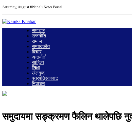
Saturday, August 8
Nepali News Portal
समाचार
राजनीति
समाज
सम्पादकीय
विचार
अन्तर्वार्ता
साहित्य
शिक्षा
खेलकुद
पत्रपत्रिकाबाट
निर्वाचन
समुदायमा सङ्क्रमण फैलिन थालेपछि नुव