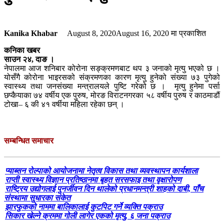
Kanika Khabar
August 8, 2020
August 16, 2020
मा प्रकाशित
कनिका खबर
साउन २४, दाङ ।
नेपालमा आज शनिबार कोरोना सङ्क्रमणबाट थप ३ जनाको मृत्यु भएको छ ।
योसँगै कोरोना भाइरसको संक्रमणका कारण मृत्यु हुनेको संख्या ७३ पुगेको
स्वास्थ्य तथा जनसंख्या मन्त्रालयले पुष्टि गरेको छ । मृत्यु हुनेमा पर्सा
छप्कैयाका ७४ वर्षीय एक पुरुष, मोरङ विराटनगरका ५८ वर्षीय पुरुष र काठमाडौं
टोखा– ६ की ४१ वर्षीया महिला रहेका छन् ।
सम्बन्धित समाचार
प्याब्सन रोल्पाको आयोजनामा नेतृत्व विकास तथा व्यवस्थापन कार्यशाला
राप्ती स्वास्थ्य विज्ञान प्रतिष्ठानमा बृहत सरसफाइ तथा वृक्षारोपण
राष्ट्रिय उद्योगलाई पुनर्जीवन दिन थालेको प्रधानमन्त्री शाहको दाबी, पाँच
संस्थामा सुधारका संकेत
झारफुकको नाममा बालिकालाई कुटपिट गर्ने व्यक्ति पक्राउ
सिकार खेल्ने क्रममा गोली लागेर एकको मृत्यु, ६ जना पक्राउ