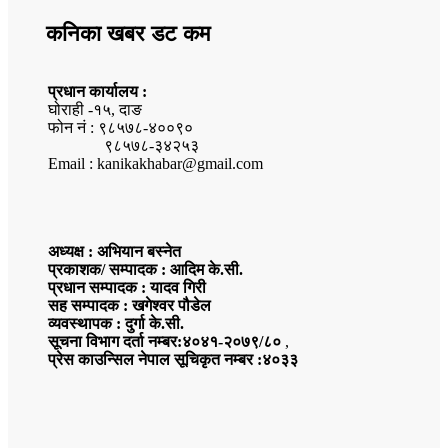
कनिका खबर डट कम
प्रधान कार्यालय :
घोराही -१५, दाङ
फोन नं : ९८५७८-४००९०
९८५७८-३४२५३
Email : kanikakhabar@gmail.com
अध्यक्ष : अभियान बस्नेत
प्रकाशक/ सम्पादक : आदिम के.सी.
प्रधान सम्पादक : यादव गिरी
सह सम्पादक : खगेश्वर पौडेल
व्यवस्थापक : दुर्गा के.सी.
सूचना विभाग दर्ता नम्बर:४०४१-२०७९/८०
,
प्रेस काउन्सिल नेपाल सूचिकृत नम्बर :४०३३