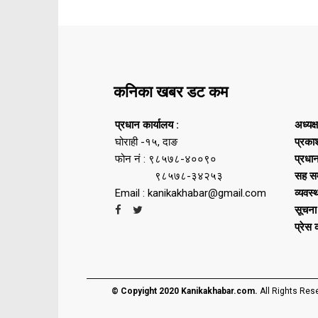
कनिका खबर डट कम
प्रधान कार्यालय :
अध्यक्
घोराही -१५, दाङ
प्रका
फोन नं : ९८५७८-४००९०
प्रधा
९८५७८-३४२५३
सह सम
Email : kanikakhabar@gmail.com
व्यवस्
सूचना
प्रेस
© Copyight 2020 Kanikakhabar.com.
All Rights Res