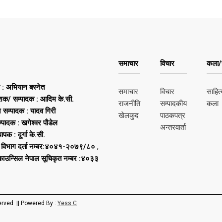
समाचार
विचार
कला/स
ष : अभियान बस्नेत
समाचार
विचार
साहित्
शक/ सम्पादक : आदिम के.सी.
राजनीति
सम्पादकीय
कला
न सम्पादक : यादव गिरी
खेलकुद
पाठकपत्र
्पादक : खगेश्वर पौडेल
अन्तरवार्ता
थापक : दुर्गा के.सी.
 विभाग दर्ता नम्बर:४०४१-२०७९/८०
,
 काउन्सिल नेपाल सूचिकृत नम्बर :४०३३
erved || Powered By :
Yess C